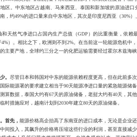
地区。中东地区占越南、马来西亚、泰国和新加坡的原油进口分别为
，约49%的进口量来自中东地区，其次是印度尼西亚（30%）、
和天然气净进口占国内生产总值（GDP）的比重衡量，依赖最
于4%）。相比之下，欧洲则不到2%。在当前这一轮能源危机中
的主要产地，全球约三分之一的化肥运输需要经过霍尔木兹海峡
少。
尽管日本和韩国对中东的能源依赖程度更高，但在此前多次
国际能源署的要求建立相当于90天能源净进口量的紧急能源储
测算数据，泰国大约有67天的原油储备，老挝大约有40天，其他
时措施应对，越南计划到2030年建立80天的原油储备。
。
首先，
能源价格高企抬高了东南亚的进口成本，无论是企业还
中间投入，其飙升的价格将压缩这些行业的利润，甚至直接减少