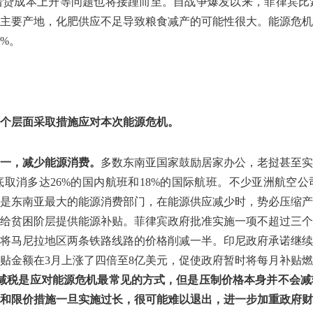
贷成本上升等问题也将接踵而至。自战争爆发以来，菲律宾比索
主要产地，化肥供应不足导致粮食减产的可能性很大。能源危机
%。
个层面采取措施应对本次能源危机。
一，减少能源消费。
多数东南亚国家鼓励居家办公，老挝甚至实
底取消多达26%的国内航班和18%的国际航班。不少亚洲航空
是东南亚最大的能源消费部门，在能源供应减少时，势必压缩产
给贫困阶层提供能源补贴。菲律宾政府批准实施一项不超过三个
将马尼拉地区两条铁路线路的价格削减一半。印尼政府承诺继续
金额在3月上涨了四倍至8亿美元，促使政府暂时将每月补贴燃油
减税是应对能源危机最常见的方式，但是压制价格本身并不会减
和限价措施一旦实施过长，很可能难以退出，进一步加重政府财