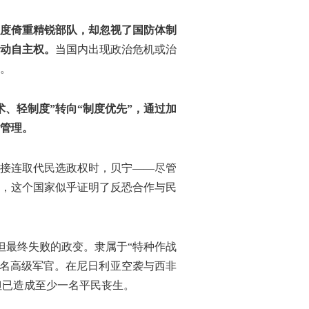
度倚重精锐部队，却忽视了国防体制
动自主权。
当国内出现政治危机或治
。
术、轻制度”转向“制度优先”，通过加
管理。
接连取代民选政权时，贝宁——尽管
，这个国家似乎证明了反恐合作与民
力但最终失败的政变。隶属于“特种作战
并挟持了多名高级军官。在尼日利亚空袭与西非
但已造成至少一名平民丧生。