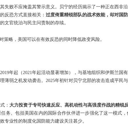
其失败不应掩盖其警示意义。贝宁的经历揭示了一种正在西非沿
的反恐方式直接相关：
过度倚重精锐部队的战术效能，却对国防
的文官统治与民主问责制的存续。
应对策略，美国可以在有效反恐的同时降低政变风险。
019年起（2021年起活动显著增加），与基地组织和伊斯兰
理薄弱之机发动袭击。2025年初针对贝宁北部的攻击造成平民
模式：
大力投资于专司快速反应、高机动性与高强度作战的精锐
巨任务。包括美国在内的国际合作伙伴进一步强化了这一模式，
效专业性的制度化国防能力建设关注甚少。