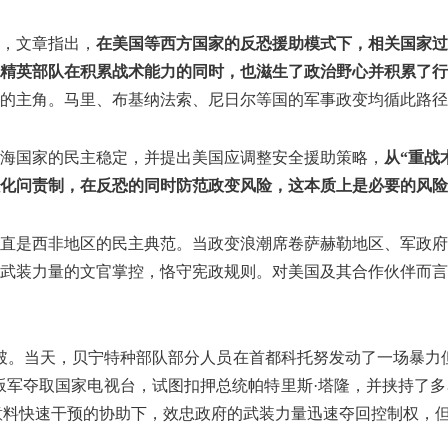
点，文章指出，
在美国等西方国家的反恐援助模式下，相关国家过
致精英部队在积累战术能力的同时，也滋生了政治野心并积累了行
的主角。马里、布基纳法索、尼日尔等国的军事政变均循此路径
海国家的民主稳定，并提出美国应调整安全援助策略，
从“重战
化问责制，在反恐的同时防范政变风险，这本质上是必要的风险
直是西非地区的民主典范。当政变浪潮席卷萨赫勒地区、军政府
武装力量的文官掌控，恪守宪政规则。对美国及其合作伙伴而言
被打破。当天，贝宁特种部队部分人员在首都科托努发动了一场暴
oup, GFS）的叛军夺取国家电视台，试图扣押总统帕特里斯·塔隆，
人意料快速干预的协助下，效忠政府的武装力量迅速夺回控制权，