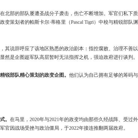
在北部的部队屡遭圣战分子袭击，伤亡不断增加。军官们私下质
策划者的帕斯卡尔·蒂格里（Pascal Tigri）中校与精锐
，其说辞呼应了该地区熟悉的政治剧本：指控腐败、治理不善以
显然是企图趁军队高层暂时无法指挥之机，强迫政府进行谈判。
精锐部队精心策划的政变企图。
他们认为自己拥有足够的筹码与
式。
在马里，2020年与2021年的政变均由那些久经战阵、受
军官因战场受挫与政治僵局，于2022年接连推翻两届政府。