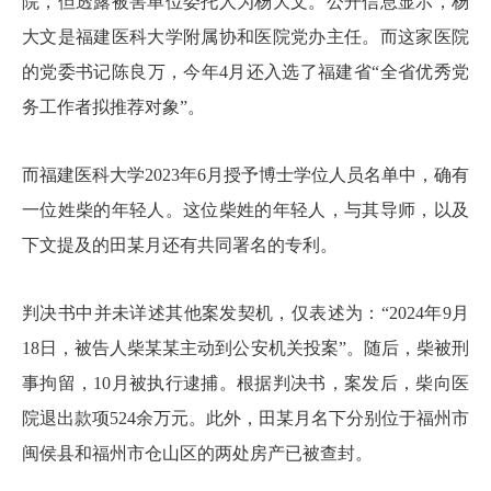
院，但透露被害单位委托人为杨大文。公开信息显示，杨
大文是福建医科大学附属协和医院党办主任。而这家医院
的党委书记陈良万，今年4月还入选了福建省“全省优秀党
务工作者拟推荐对象”。
而福建医科大学2023年6月授予博士学位人员名单中，确有
一位姓柴的年轻人。这位柴姓的年轻人，与其导师，以及
下文提及的田某月还有共同署名的专利。
判决书中并未详述其他案发契机，仅表述为：“2024年9月
18日，被告人柴某某主动到公安机关投案”。随后，柴被刑
事拘留，10月被执行逮捕。根据判决书，案发后，柴向医
院退出款项524余万元。此外，田某月名下分别位于福州市
闽侯县和福州市仓山区的两处房产已被查封。