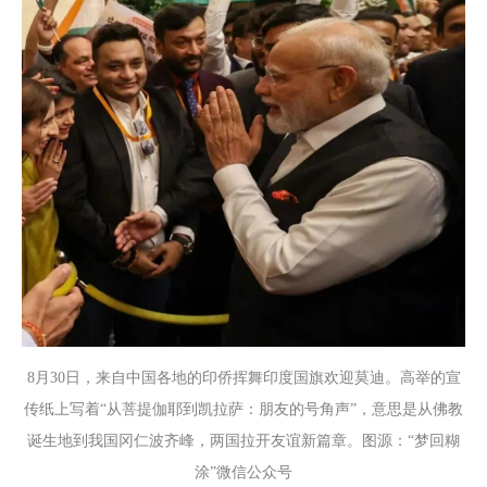
8月30日，来自中国各地的印侨挥舞印度国旗欢迎莫迪。高举的宣
传纸上写着“从菩提伽耶到凯拉萨：朋友的号角声”，意思是从佛教
诞生地到我国冈仁波齐峰，两国拉开友谊新篇章。图源：“梦回糊
涂”微信公众号