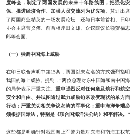
度峰会，制定了两国发展的未来十年路线图，把强化安
保、推进经济合作、加强人员交流列为优先项。
莫迪出席
了两国商业精英的一场发展论坛，还与日本前首相、日印
协会主席菅义伟、前首相岸田文雄、众议院议长额贺福志
郎等会面。
（一）强调中国海上威胁
在印日联合声明中第15条，两国以未点名的方式强烈指明
我国的海上威胁。提到，“两位总理对东中国海和南中国海
的局势表示严重关注。
重申强烈反对任何危及航行和航空
安全和自由、并试图通过武力或胁迫来改变现状的单方面
行动；严重关切相关争议岛屿的军事化；
重申海洋争端必
须根据国际法，特别是《联合国海洋法公约》和平解决。”
这些都是明确针对我国海上军警力量对东海和南海主权范