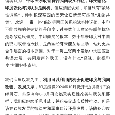
编者认为，
中印关系改善符合我国现实利益，印美恶化、
印度强化与我联系是契机。
但应清醒认知，印度只有“策略
性调整”，种种根深蒂固的因素让它断无可能做“龙象共
舞”、欢迎“一带一路”倡议等两国关系的战略性调整。中印
不能共舞的关键始终是印度，过去数年印度坚持联美抗华
是导致边境僵局、中印僵局的根本；数十年来印度对中国
的或明或暗地抵触，是两国经济未能互帮互助、站到更高
合作层面的根本原因。对于一贯主张两个发展中大国应当
共谋发展、共同发声的我国，没有什么“轻视、敌视印
度”方面好指责的。
我们应当以我为主，
利用可以利用的机会促进印度与我国
改善、发展关系，
印度能像2024年10月搬开“边境撤军”的
绊脚石、能像今年6~8月再次愿意实质性改善与我关系那
样，我们应继续乐见其成，并积极促成实质性推动。但是
该在边境发展的抵边村和军事建设还是发展，该防备印度