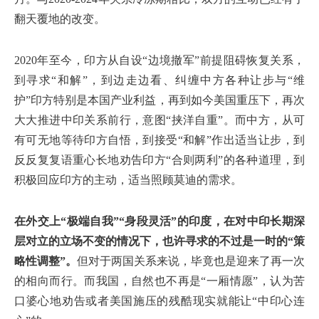
翻天覆地的改变。
2020年至今，印方从自设“边境撤军”前提阻碍恢复关系，
到寻求“和解”，到边走边看、纠缠中方各种让步与“维
护”印方特别是本国产业利益，再到如今美国重压下，再次
大大推进中印关系前行，意图“挟洋自重”。而中方，从可
有可无地等待印方自悟，到接受“和解”作出适当让步，到
反反复复语重心长地劝告印方“合则两利”的各种道理，到
积极回应印方的主动，适当照顾莫迪的需求。
在外交上“极端自我”“身段灵活”的印度，在对中印长期深
层对立的立场不变的情况下，也许寻求的不过是一时的“策
略性调整”。
但对于两国关系来说，毕竟也是迎来了再一次
的相向而行。而我国，自然也不再是“一厢情愿”，认为苦
口婆心地劝告或者美国施压的残酷现实就能让“中印心连