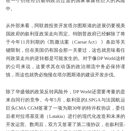
在一个仍在经历脆弱政治过渡的国家暴露在巨大的风险
中。
从外部来看，阿联酋投资开发塔尔图斯港的进展仍要视美
国政府的叙利亚政策走向而定。特朗普政府已经解除了将
于今年11月到期的《凯撒法案（Caesar Act） 》条款等关
键限制，但在美国仍有国会那一关要过，这也就意味着任
何政策走向的逆转都是可能发生的。对于像DP World这样
的公司来说，这要求其在动荡的政治潮流中务必保持谨
慎，而这也就势必拖慢在塔尔图斯港的建设开发步伐。
除了华盛顿的政策反转风险外，DP World还需要考量的是
来自同行的竞争。今年5月，叙利亚的LSPGA与法国航运
巨头CMA CGM签署了一项为期30年的特许权协议，委任
后者对拉塔基亚港（Latakia）进行的现代化改造和未来的
开发运营。数周后，双方又签署了第二项协议，在叙利亚-