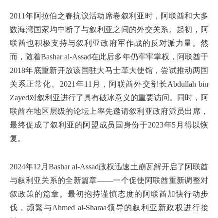
2011年阿拉伯之春抗议活动席卷叙利亚时，阿联酋和大多
数海湾国家均中断了与叙利亚之间的外交关系。起初，阿
联酋也积极支持与叙利亚政府军作战的反对派力量。然
而，随着Bashar al-Assad在此后多年仍牢牢掌权，阿联酋于
2018年底重新开放该国驻大马士革大使馆，尝试推动两国
关系正常化。2021年11月，阿联酋外交部长Abdullah bin
Zayed对叙利亚进行了具有破冰意义的重要访问。同时，阿
联酋在地区层级的论坛上率先邀请叙利亚政府派员出席，
最终促成了叙利亚的阿盟成员国身份于2023年5月得以恢
复。
2024年12月Bashar al-Assad政权迅速土崩瓦解开启了阿联酋
与叙利亚关系的全新篇章——一个促使阿联酋重新调整对
叙政策的篇章。最初抱持谨慎态度的阿联酋加快行动步
伐，频繁与Ahmed al-Sharaa领导的叙利亚新政权进行接