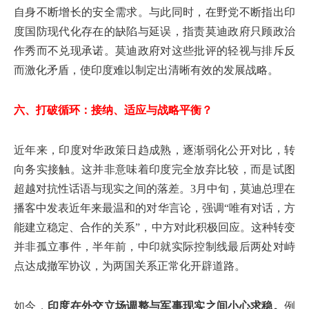
自身不断增长的安全需求。与此同时，在野党不断指出印
度国防现代化存在的缺陷与延误，指责莫迪政府只顾政治
作秀而不兑现承诺。莫迪政府对这些批评的轻视与排斥反
而激化矛盾，使印度难以制定出清晰有效的发展战略。
六、打破循环：接纳、适应与战略平衡？
近年来，印度对华政策日趋成熟，逐渐弱化公开对比，转
向务实接触。这并非意味着印度完全放弃比较，而是试图
超越对抗性话语与现实之间的落差。3月中旬，莫迪总理在
播客中发表近年来最温和的对华言论，强调“唯有对话，方
能建立稳定、合作的关系”，中方对此积极回应。这种转变
并非孤立事件，半年前，中印就实际控制线最后两处对峙
点达成撤军协议，为两国关系正常化开辟道路。
如今，
印度在外交立场调整与军事现实之间小心求稳。
例