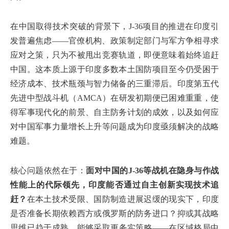
在中国取得技术突破的背景下，J-36项目的推进在印度引
发普遍焦虑——官僚机构、政策制定部门与军方争相寻求
应对之策，只为不被甩出竞赛轨道，即便意味着始终追赶
中国。这本质上源于印度多数本土国防项目至今仍受困于
经济成本、技术瓶颈与智力储备的三重滞后。印度第五代
先进中型战斗机（AMCA）在研发初期便已困难重重，使
得军事现代化的前景、自主防务计划的成效，以及如何应
对中国军事力量增长上升等问题成为印度亟须解决的战略
难题。
核心问题依然在于：
面对中国的J-36等战机在隐身与作战
性能上的代际领先，印度能否通过自主创新实现技术追
赶？
在本土技术受限、国防制造进展迟缓的现实下，印度
是否准备长期依赖西方或俄罗斯的防务进口？抑或其战略
思维已趋于成熟，能够采取更务实策略——在区域格局中