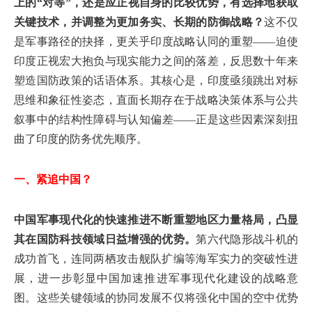
上的“对等”，还是应正视自身的比较优势，有选择地获取
关键技术，并调整为更加务实、长期的防御战略？
这不仅
是军事路径的抉择，更关乎印度战略认同的重塑——迫使
印度正视宏大抱负与现实能力之间的落差，反思数十年来
塑造国防政策的话语体系。其核心是，印度亟须跳出对标
思维和象征性姿态，直面长期存在于战略决策体系与公共
叙事中的结构性障碍与认知偏差——正是这些因素深刻扭
曲了印度的防务优先顺序。
一、紧追中国？
中国军事现代化的快速推进不断重塑地区力量格局，凸显
其在国防科技领域日益增强的优势。
第六代隐形战斗机的
成功首飞，连同两栖攻击舰队扩编等海军实力的突破性进
展，进一步彰显中国加速推进军事现代化建设的战略意
图。这些关键领域的协同发展不仅将强化中国的空中优势