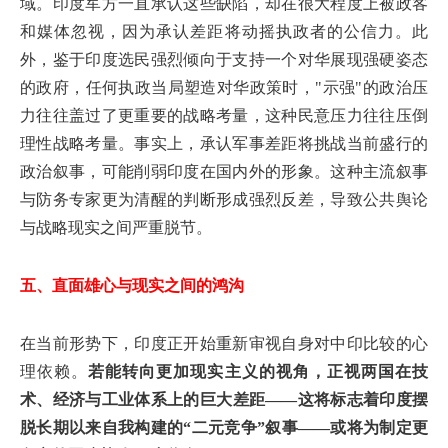
域。印度军方一直承认这些缺陷，却在很大程度上被政客
和媒体忽视，因为承认差距将动摇执政者的公信力。此
外，鉴于印度选民强烈倾向于支持一个对华展现强硬姿态
的政府，任何执政当局塑造对华政策时，"示强"的政治压
力往往盖过了更重要的战略考量，这种民意压力往往压倒
理性战略考量。事实上，承认军事差距将挑战当前盛行的
政治叙事，可能削弱印度在国内外的形象。这种主流叙事
与防务专家更为清醒的判断形成强烈反差，导致公共舆论
与战略现实之间严重脱节。
五、直面雄心与现实之间的鸿沟
在当前形势下，印度正开始重新审视自身对中印比较的心
理依赖。
若能转向更加现实主义的视角，正视两国在技
术、经济与工业体系上的巨大差距——这将标志着印度摆
脱长期以来自我构建的“二元竞争”叙事——或将为制定更