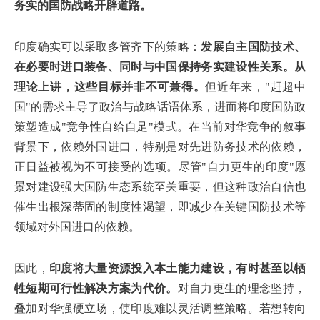
务实的国防战略开辟道路。
印度确实可以采取多管齐下的策略：
发展自主国防技术、
在必要时进口装备、同时与中国保持务实建设性关系。从
理论上讲，这些目标并非不可兼得。
但近年来，"赶超中
国"的需求主导了政治与战略话语体系，进而将印度国防政
策塑造成"竞争性自给自足"模式。在当前对华竞争的叙事
背景下，依赖外国进口，特别是对先进防务技术的依赖，
正日益被视为不可接受的选项。尽管"自力更生的印度"愿
景对建设强大国防生态系统至关重要，但这种政治自信也
催生出根深蒂固的制度性渴望，即减少在关键国防技术等
领域对外国进口的依赖。
因此，
印度将大量资源投入本土能力建设，有时甚至以牺
牲短期可行性解决方案为代价。
对自力更生的理念坚持，
叠加对华强硬立场，使印度难以灵活调整策略。若想转向