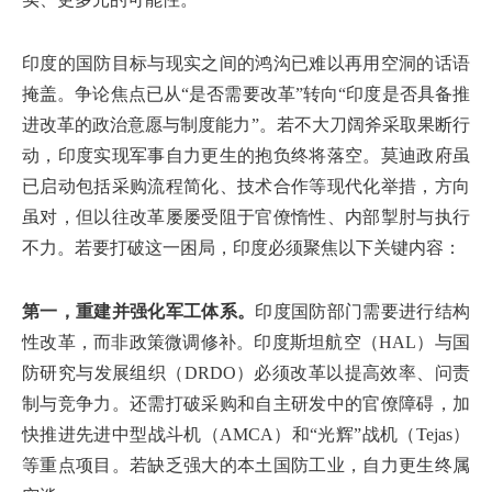
印度的国防目标与现实之间的鸿沟已难以再用空洞的话语
掩盖。争论焦点已从“是否需要改革”转向“印度是否具备推
进改革的政治意愿与制度能力”。若不大刀阔斧采取果断行
动，印度实现军事自力更生的抱负终将落空。莫迪政府虽
已启动包括采购流程简化、技术合作等现代化举措，方向
虽对，但以往改革屡屡受阻于官僚惰性、内部掣肘与执行
不力。若要打破这一困局，印度必须聚焦以下关键内容：
第一，重建并强化军工体系。
印度国防部门需要进行结构
性改革，而非政策微调修补。印度斯坦航空（HAL）与国
防研究与发展组织（DRDO）必须改革以提高效率、问责
制与竞争力。还需打破采购和自主研发中的官僚障碍，加
快推进先进中型战斗机（AMCA）和“光辉”战机（Tejas）
等重点项目。若缺乏强大的本土国防工业，自力更生终属