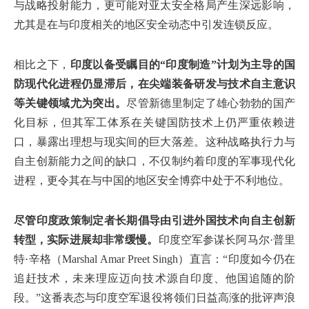
与战略投射能力，更可能对亚太安全格局产生深远影响，
尤其是在与印度相关的地区安全动态中引发连锁反应。
相比之下，
印度以备受瞩目的“印度制造”计划为主导的国
防现代化进程仍显滞后，在尖端装备研发与技术自主意识
等关键领域尤为突出。
尽管新德里制定了雄心勃勃的国产
化目标，但其军工体系在关键国防技术上仍严重依赖进
口，暴露出理想与现实间的巨大落差。这种战略执行力与
自主创新能力之间的缺口，不仅制约着印度的军事现代化
进程，更令其在与中国的地区安全博弈中处于不利地位。
尽管印度政策制定者长期倡导由引进外国技术向自主创新
转型，实际进展却非常缓慢。
印度空军参谋长阿马尔·普里
特·辛格（Marshal Amar Preet Singh）直言：“印度如今仍在
追赶技术，未来理应迈向技术源自印度、他国追随的阶
段。”这番表态与印度空军退役将领们日益高涨的批评声浪