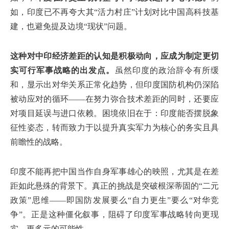
如，印度已不再夸大其“活力村庄”计划对比中国高科技基
建，也避免提及边境“现状”问题。
这种对中印经济差距的认知是积极动向，应成为制定更切
实可行军事战略的出发点。
虽然印度的政治辞令有所缓
和，显示出对华关系正常化趋势，但印度国防机构仍深陷
被动应对的循环——在努力弥合技术差距的同时，还要应
对项目延误与进口依赖。困境依旧在于：印度能否摆脱象
征性姿态，转而致力于以提升真实军力为核心的务实且具
前瞻性的战略。
印度不能再把中国当作自身军事雄心的映照，尤其是在差
距如此悬殊的背景下。真正的挑战是突破根深蒂固的“二元
政策”思维——即国防发展要么“自力更生”要么“对华竞
争”。正是这种僵化叙事，阻碍了印度军事战略转向更现
实、更多元的可能性。