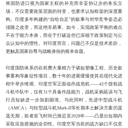
将国防进口视为国家主权的补充而非妥协让步的务实立
场，不仅需要政策层面的转变，也要求认知框架的深度重
构。印度多年构建的“自给自足”的叙事与对华竞争姿态必
须随之改变，而这绝非易事。如今，实现政策平衡的难点
不在于能力本身，而在于打破这些已深植于政策制定与公
众认知中的惯性。对印度而言，问题已不仅是技术差距，
更触及国家自尊与战略身份的根本命题。
印度国防体系仍在耗费大量精力于诸如塑像工程、历史叙
事重构等象征性项目，数十年的进展缓慢使其在现代化进
程中举步维艰。印度空军正面临作战危机——42个授权战
斗机中队中，仅有31个具备作战能力，战机采购延误与飞
行员短缺进一步加剧困境。与此同时，先进中型战斗机
（AMCA）与轻型战斗机Mark-II等长期本土解决方案仍遥
遥无期，前者首飞时间已推迟至2028年——凸显出短期内
采取应急措施的迫切性。印度空军当前的战力缺口不仅意