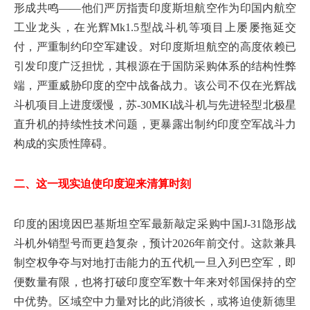
形成共鸣——他们严厉指责印度斯坦航空作为印国内航空
工业龙头，在光辉Mk1.5型战斗机等项目上屡屡拖延交
付，严重制约印空军建设。对印度斯坦航空的高度依赖已
引发印度广泛担忧，其根源在于国防采购体系的结构性弊
端，严重威胁印度的空中战备战力。该公司不仅在光辉战
斗机项目上进度缓慢，苏-30MKI战斗机与先进轻型北极星
直升机的持续性技术问题，更暴露出制约印度空军战斗力
构成的实质性障碍。
二、这一现实迫使印度迎来清算时刻
印度的困境因巴基斯坦空军最新敲定采购中国J-31隐形战
斗机外销型号而更趋复杂，预计2026年前交付。这款兼具
制空权争夺与对地打击能力的五代机一旦入列巴空军，即
便数量有限，也将打破印度空军数十年来对邻国保持的空
中优势。区域空中力量对比的此消彼长，或将迫使新德里