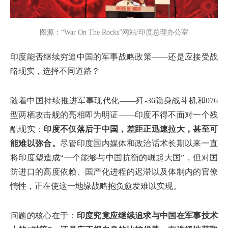
图源：“War On The Rocks”网站/印度总理办公室
印度能否继续穷追中国的军事战略政策——还是应接受战
略现实，选择不同道路？
随着中国持续推进军事现代化——歼-36隐身战斗机和076
型两栖攻击舰的亮相即为明证——印度不得不面对一个残
酷现实：
印度不仅落后于中国，差距正迅速拉大，甚至可
能难以弥合。
尽管印度国内媒体和政治话术长期以来一直
将印度塑造成“一个能够与中国抗衡的崛起大国”，但对国
防进口的高度依赖、国产化进程的迟滞以及体制内的官僚
惰性，正在使这一地缘战略抱负愈发难以实现。
问题的核心在于：
印度究竟应继续追求与中国在军事技术