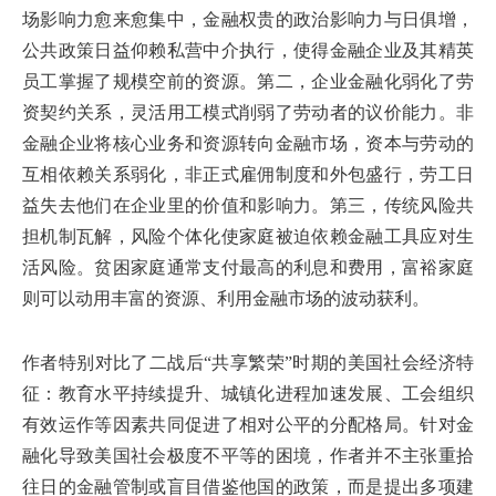
场影响力愈来愈集中，金融权贵的政治影响力与日俱增，
公共政策日益仰赖私营中介执行，使得金融企业及其精英
员工掌握了规模空前的资源。第二，企业金融化弱化了劳
资契约关系，灵活用工模式削弱了劳动者的议价能力。非
金融企业将核心业务和资源转向金融市场，资本与劳动的
互相依赖关系弱化，非正式雇佣制度和外包盛行，劳工日
益失去他们在企业里的价值和影响力。第三，传统风险共
担机制瓦解，风险个体化使家庭被迫依赖金融工具应对生
活风险。贫困家庭通常支付最高的利息和费用，富裕家庭
则可以动用丰富的资源、利用金融市场的波动获利。
作者特别对比了二战后“共享繁荣”时期的美国社会经济特
征：教育水平持续提升、城镇化进程加速发展、工会组织
有效运作等因素共同促进了相对公平的分配格局。针对金
融化导致美国社会极度不平等的困境，作者并不主张重拾
往日的金融管制或盲目借鉴他国的政策，而是提出多项建