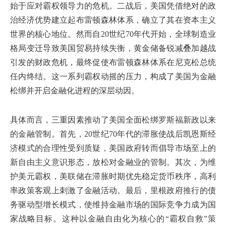
始于应对霸权领导力的危机。二战后，美国凭借绝对的政
治经济优势建立起布雷顿森林体系，确立了其在资本主义
世界的核心地位。然而自20世纪70年代开始，全球制造业
格局变迁导致美国贸易持续失衡，黄金储备锐减叠加越战
引发的财政危机，最终促使布雷顿森林体系在尼克松总统
任内终结。这一系列霸权动摇的压力，构成了美国为金融
松绑并开启金融化进程的深层动因。
具体而言，三重因素推动了美国全面松绑罗斯福新政以来
的金融管制。首先，20世纪70年代的滞胀使战后凯恩斯经
济模式的合理性受到质疑，美国政府转而倡导市场至上的
新自由主义意识形态，放松对金融业的管制。其次，为维
护美元霸权，美联储在滞胀时期优先稳定货币秩序，高利
率政策客观上刺激了金融活动。最后，里根政府推行的债
务驱动型增长模式，使维持金融市场的国际竞争力成为国
家战略目标。这种以金融自由化为核心的“霸权自救”策