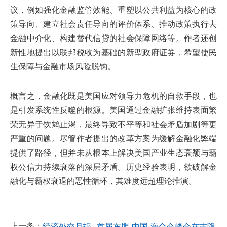
议，例如强化金融监管效能、重塑以公共利益为核心的政
策导向、建立社会责任导向的评价体系、推动政策执行去
金融中介化、构建替代信贷的社会保障网络等。作者还创
新性地提出以联邦税收为基础的新型政府证券，希望使民
生保障与金融市场风险脱钩。
概言之，金融化既是美国应对领导力危机的自救手段，也
是引发系统性反噬的根源。美国通过金融扩张维持表面繁
荣无异于饮鸩止渴，最终导致不平等和社会矛盾加剧等更
严重的问题。尽管作者提出的改革方案为缓解金融化弊端
提供了路径，但并未从根本上解决美国产业生态衰颓与霸
权公信力持续衰落的深层矛盾。历史经验表明，欲破解金
融化与霸权衰退的恶性循环，其难度远超理论推演。
上一条：
经济外交月报 | 首届东盟-中国-海合会峰会在吉隆