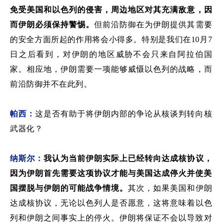
免受美国和以色列的侵害
，周边
地区
对其充满敌意，因
而伊朗
必须保持警惕。
但前沿防御在为伊朗提供其
需要
的安全方面所起的作用
将会
小得多。特别是我们在
10
月
7
日
之后看到，对伊朗的地区威胁不会只来自阿拉伯
国
家
。
相应地，
伊朗需要一项能够威慑以色列
的战略，而
前沿防御并不在此列。
帕西：
这是否有助于将伊朗内部的争论从核谈判转向核
武器化？
纳斯尔：
我认为
当前伊朗
实际上已经转向
达成
核协议，
因为伊朗首先需要这项协议才能与美国达成停火并使美
国摆脱与伊朗的
可能
战争
情境
。
其次，如果美国和伊朗
达成核协议，无论以色列人是否愿意
，这将
意味着以色
列和伊朗之间事实上的停火
。
伊朗将保证
不会以导致对