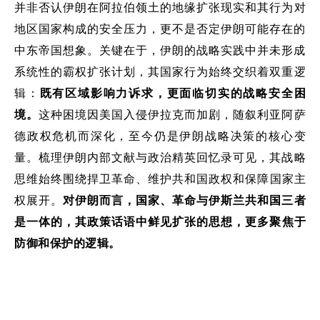
并非否认伊朗在阿拉伯领土的地缘扩张现实
和
其行为对
地区国家构成的安全压力，更不是否定伊朗可能存在的
中东帝国想象。关键在于，伊朗的战略实践中并未形成
系统性的霸权扩张计划
，
其国家行为始终交织着
双重
逻
辑
：
既有区域影响力诉求，更面临切实的战略安全困
境
。
这种困境因美国入侵伊拉克而加剧，随叙利亚阿萨
德政权危机而深化，至今仍是伊朗战略决策的核心
变
量
。梳理伊朗内部文献与政治精英回忆录可见，其战略
思维始终围绕捍卫革命、维护
共和国
政权
和
保障
国家
主
权展开。
对伊朗而言，
国家、革命与伊斯兰共和国三者
是一体的
，其政策话语中鲜见扩张
的思想
，更多聚焦于
防御
和保护的
逻辑
。