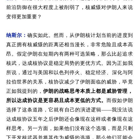
前沿防御在很大程度上被削弱了
，核威慑对伊朗人来说
变得更加重要？
纳斯尔：
确实如此。然而
，从
伊朗核计划当前
的
进度
到
真正拥有核威慑
的距离还
相当漫长，非常危险
且
成本高
昂。
假定伊朗在短期内有两种可选策略，那么比起追求
核武，达成
核协议是稳定
局势
的
更优
方式。因为正如我
所说，
通过
与美国
和
以色列停火
、稳定
经济
、
深化与阿
拉伯世界的关系，核协议减少了伊朗
面临
的威胁，毕竟
正如我提到的，
伊朗的战略
思考本质上都是
威胁管理，
所以
达成协议
是更容易
且成本更低
的方式
。
而假如伊朗
选择了这条道路，
它就有自己的
演进
逻辑
——我没法说
达成
核协议
五年
之后伊朗
还
会像现在这样或者像现在这
样思考。另一方面，如果
他们
没有这个选项，
而是
只剩
下
开发核武器并将其
作为威慑的选项，那么他们可能会