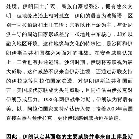
处境。伊朗国土广袤、民族自豪感强烈，拥有悠久文
明，但地缘政治上相对孤立：
伊朗的
语言为波斯语，区
别于阿拉伯语和土耳其语；宗教以什叶派为主，与逊尼
派主导的周边国家形成差异；虽地处中东核心，却难以
融入地区环境。这种地缘与文化的特殊性，是沙阿和伊
朗伊斯兰共和国都必须面对的挑战。在安全威胁认知
上，二者也有共通逻辑。沙阿时期，伊朗将苏联视为最
大威胁，这种威胁不仅来自伊苏边境，还通过苏联支持
的伊拉克等阿拉伯国家渗透
。
对伊朗伊斯兰共和国而
言，美国取代苏联成为头号威胁，且同样借由伊拉克对
伊朗形成压力
。
1980
年两伊战争
时期
，伊朗认为背后有
美、以、阿拉伯国家支持萨达姆入侵；
接着
2003
年美国
直接军事占领伊拉克，更让伊朗感到威胁迫在眉睫。
因此，
伊朗认定其
面临的主要威胁并非来自土库曼斯