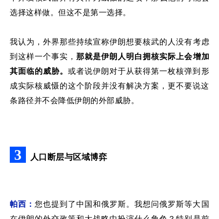
选择这样做。但这不是第一选择。
我认为，外界那些
持续宣称
伊朗想要
核武
的人没有考虑
到这样一个事实
，
那就是
伊朗人明白
拥核
实际上会增加
其面临的
威胁。
或者说伊朗对于从获得第一枚核弹到形
成实际核威慑的这个阶段并没有解决方案，更不要说这
条路径并不会降低伊朗的外部威胁。
3
人口断层与区域博弈
帕西：
您也提到了中国和俄罗斯。我想问
俄罗斯等大国
在伊朗
的
外交政策和大战略中扮演什么角色？
特别
是前