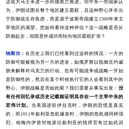
达或大马士革进一步向德黑兰推进。但中东一些国家认
为，伊朗试图在
整个
地区建立霸权，且这种野心并非出
于防御或生存焦虑，而是源于波斯帝国
建立
2500
年来主
宰地区的渴望。您如何看待这种评估？这一战略是否从
防御起步，却因意外成功而转向
地区
霸权扩张？
纳斯尔：
在历史上我们已经看到过这样的情况：
一方的
防御可能被视为另一方的进攻
，
如俄罗斯以抵御北约威
胁
来
解释对乌克兰的行动。也有可能战争或战略一开始
是防御性的，然后在某个时候执行它的人会看到其中的
野心。
伊朗战略是否如此呢？我们需要从事实出发：
没
有任何回忆录或历史记载能证明其存在一个主宰中东的
宏伟计划。
当美国
进驻
伊拉克时，
伊朗的恐慌是真实
的
；而
2011
年
叙利亚危机爆发
时，伊朗
的危机感同样强
烈
。哈梅内伊
曾
对他派往叙利亚的指挥官
有过如此训