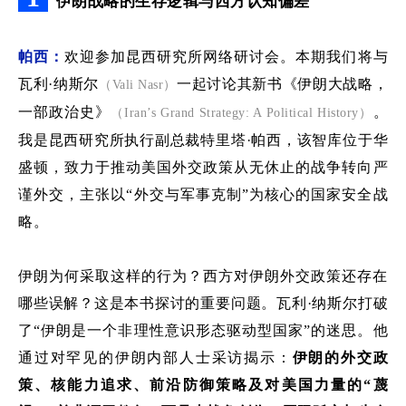
伊朗
战略的生存逻辑与西方认知偏差
帕西：
欢迎参加昆西研究所网络研讨会
。
本期我们将
与
瓦利
·
纳
斯
尔
一起讨论
其
新书《伊朗大战略，
（
Vali Nasr
）
一部政治史》
。
（
Iran’s Grand Strategy: A Political History
）
我是昆西研究所执行副总裁特里塔
·
帕西，该
智库位于华
盛顿，
致力于推动美国外交政策从无休止的战争转向严
谨外交，主张以
“
外交与军事克制
”
为核心的国家安全战
略。
伊朗为何采取这样的行为？西方对伊朗外交政策还存在
哪些误解？这是
本书探讨的重要问题
。
瓦利
·
纳斯尔打破
了
“
伊朗是
一个
非理性意识形态驱动型国家
”
的迷思。他
通过
对
罕见的伊朗内部人士采访揭示：
伊朗的外交政
策、核能力追求、前沿防御策略及对美国力量的
“
蔑