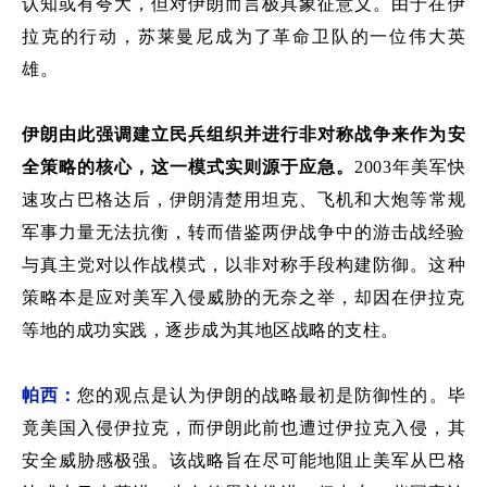
认知或有夸大，但对伊朗而言极具象征意义。
由于
在伊
拉克的行动，
苏莱曼尼
成为
了
革命卫队
的一位伟大
英
雄。
伊朗
由此强调建立民兵组织并进行非对称战争来作为安
全策略的核心，
这
一模式
实则源于应急。
2003
年美军快
速攻占巴格达后，伊朗清楚用
坦克、飞机和大炮
等
常规
军事力量无法抗衡，转而借鉴两伊战争中的游击战经验
与真主党对以作战模式，以非对称手段构建防御。
这种
策略本是应对美军入侵威胁的无奈之举，却因在伊拉克
等地的成功实践，逐步成为其地区战略的支柱。
帕西：
您的观点是
认为伊朗的战略最初是防御性的
。
毕
竟美国入侵伊拉克，而伊朗此前也遭过伊拉克入侵，
其
安全威胁感极强。该战略旨在
尽可能地
阻止美军从巴格