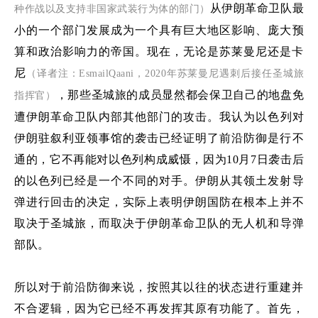
从伊朗革命卫队最
种作战以及支持非国家武装行为体的部门
）
小的一个部门发展成为一个具有
巨大地区影响、庞大
预
算和政治影响力的帝国。现在，无论是苏莱曼尼还是卡
尼
（译者注：
Esmail
Qaani
，
2020
年苏莱曼尼遇刺后接任圣城旅
，那些
圣城旅
的
成员
显然都会保卫自己的地盘
免
指挥官
）
遭
伊朗革命卫队
内部
其他部门的攻击。我认为以色列
对
伊朗驻叙利亚领事馆
的袭击已经
证明了前沿防御是行不
通的，它不再能
对
以色列
构成威慑
，
因为
10
月
7
日
袭击后
的以色列已经是一个不同的对手。
伊朗从其领土发射导
弹
进行回击的决定，实际上
表明伊朗
国防在根本上并不
取决于圣城旅
，而取决于伊朗革命卫队
的
无人机和导弹
部队
。
所以对于前沿防御来说，按照其以往的状态进行重建并
不合逻辑，因为它已经不再发挥其原有功能了
。首先，