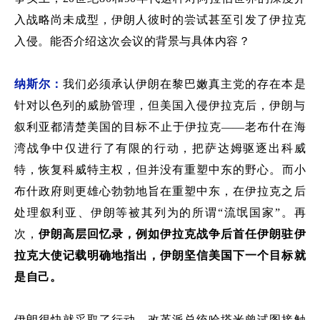
入战略尚未成型，
伊朗人彼时的
尝试甚至引发了伊拉克
入侵。能否介绍这次会议的背景与具体内容？
纳斯尔：
我们必须承认伊
朗在黎巴嫩真主党的存在本是
针对以色列的威胁管理，但美国入侵伊拉克后，伊朗与
叙利亚
都清楚美国的目标不止于伊拉克
——
老布什在海
湾战争中仅
进行了
有限
的
行动，
把萨达姆驱逐出科威
特，恢复科威特主权，
但
并没有重塑中东的野心。
而小
布什政府则
更雄心勃勃地
旨在重塑中东，
在伊拉克之后
处理
叙利亚、伊朗等
被其
列为
的所谓
“
流氓国家
”
。
再
次，
伊朗高层回忆录
，例
如
伊拉克战争
后首任伊朗驻伊
拉克大使记载
明确地指出
，伊朗坚信美国下一个目标就
是自己。
伊朗很快就采取了行动
。
改革派总统哈塔米曾
试图接触