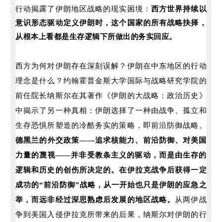
行动揭露了
伊朗地区战略的现实困境：
西方世界持续以
意识形态驱动定义伊朗时，这个国家的所有战略抉择，
从根本上看都是生存逻辑下所做出的务实回应。
西方为何对伊朗存在深刻误解？伊朗在中东地区的行动
理念是什么？
约翰霍普金斯大学
国际与战略研究学院的
前任院长
纳斯尔在其著作《伊朗的大战略：政治历史》
中揭示了另一种真相：伊朗选择了一种由战争、孤立和
生存恐惧所塑造的冷酷务实的策略，即前沿防御战略。
德黑兰的外交政策——追求核能力、前沿防御、对美国
力量的蔑视——并非受教条主义的驱动，而是由生存的
逻辑和历史的创伤所决定的。在伊拉克战争后获得一定
成功的“前沿防御”战略，从一开始也只是伊朗的应急之
举，而远非经过深思熟虑后发展的地区战略。
从两伊战
争到美国入侵伊拉克所带来的后果，纳斯尔对伊朗的行