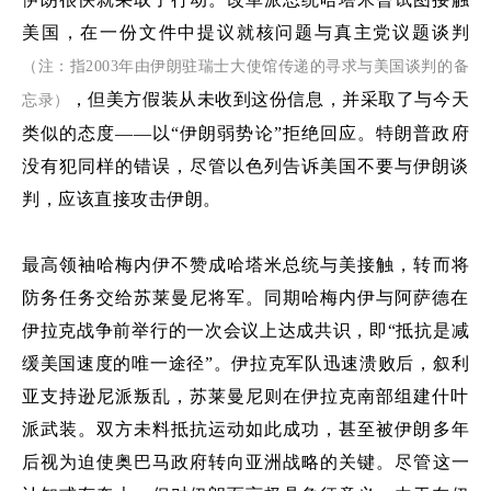
美国，
在一份文件中
提议就核问题与真主党议题谈判
（
注：指
2003
年由伊朗驻瑞士大使馆传递的寻求与美国谈判的备
，但美方
假装从未收到这份信息，
并采取了与今天
忘录）
类似的态度
——
以
“
伊朗弱势论
”
拒绝回应。
特朗普政府
没有犯同样的错误，尽管以色列告诉美国不要与伊朗谈
判，应该直接攻击伊朗。
最高领袖哈梅内伊
不赞成
哈塔米总统
与美接触，转而将
防务任务交给苏莱曼尼将军。同期哈梅内伊与阿萨德在
伊拉克
战争前
举行的一次
会议上达成共识
，即
“
抵抗是
减
缓美国速度
的唯一途径
”
。伊拉克军队迅速溃败后，叙利
亚支持逊尼派叛乱，苏莱曼尼则在伊拉克南部组建什叶
派武装
。
双方未料抵抗运动如此成功，甚至被伊朗
多年
后
视为迫使奥巴马政府转向亚洲战略的关键
。
尽管这一