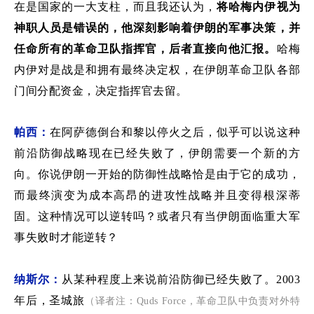
在是国家的一大支柱，而且我还认为
，
将
哈梅内伊
视为
神职人员是错误的
，
他
深刻
影响着伊朗的军事决策，并
任命所有
的革命
卫队指挥官，
后者
直接向他汇报。
哈梅
内伊
对
是战是和
拥有最终决定权，
在
伊朗革命卫队
各部
门间分配资金
，
决定
指挥官
去留。
帕西：
在阿萨德倒台和黎以停火之后
，
似乎可以说
这种
前沿防御战略现在已经
失败了
，伊朗需要
一个新的方
向
。
你说伊朗一开始的防
御性战略
恰是
由于它的成功，
而
最终演变为
成本高昂的进攻性战略并且变得根深蒂
固
。这种情况可以逆转吗？或者只有当伊朗面临重大军
事失败时才能逆转？
纳斯尔：
从某种程度上来说
前沿
防御已经失败了。
2003
（译者注：
年后，
圣城旅
Quds Force
，革命卫队中负责对外特