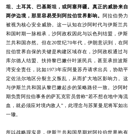
坦、土耳其、巴基斯坦
，
或
阿塞拜疆。
真正的威胁
来自
两伊边境，那里容易受到阿拉伯世界影响
。
阿拉伯势力
被视为核心安全威胁。这一认知在沙阿时代与伊斯兰共
和国时期一脉相承，沙阿政权因此与以色列结盟，伊斯
兰共和国亦然。
但在
20
世纪
70
年代，伊朗意识到，在阿
拉伯世界自保的关键是构建区域存在，沙阿政权通过与
库尔德人结盟、扶持黎巴嫩什叶派民兵，甚至承担波斯
湾安全责任
，比如
1973
年应阿曼苏丹请求出兵，协助平
定佐法尔地区分裂主义叛乱
，从而
扩大
地区
影响力。这
与伊斯兰共和国从黎巴嫩起步的策略路径一致。沙阿时
期负责阿拉伯事务的萨瓦克官员曾称
“
若不想在地中海流
血，就必须应对境内敌人
”
，此理念与苏莱曼尼将军如出
一辙。
所以战略现实是，
伊斯兰共和国早期对阿拉伯世界抱有