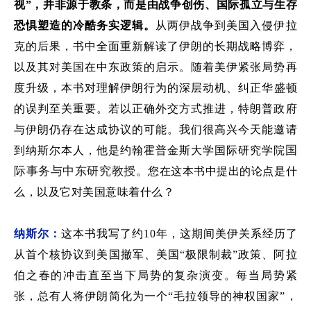
视
”
，并非源于教条，而是由战争创伤、国际孤立与生存
恐惧塑造的冷酷务实逻辑。
从两伊战争到美国入侵伊拉
克的后果，书中全面重新解读了伊朗的长期战略博弈，
以及其对美国在中东政策的启示。
随着
美伊
紧张局势再
度
升级
，
本书对理解伊朗行为的深层动机、纠正华盛顿
的误判至关重要
。
若以正确外交方式推进，特朗普政府
与伊朗仍存在达成协议的可能
。我们很高兴今天能邀请
国
到
纳斯尔本人
，
他
是约翰霍普金斯大学国际研究学院
际事务与中东研究教授。
您在这本书中提出的论点是什
么，以及它对美国意味着什么？
纳斯尔：
这本书我写了约
10
年，这期间美伊关系
经历了
从首个核协议到美国撤军、美国
“极限制裁
”
政策、阿拉
伯之春
的
冲击直至当下局势的复杂演变。每当局势紧
张，总有人将伊朗简化为
一个
“
毛拉领导的神权国家
”
，