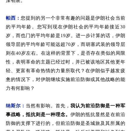
深有限。
帕西：
您提到的另一个非常有趣的问题是伊朗社会
当前
的平均年龄。
您写到
现在伊朗社会的平均年龄接近
30
岁，而也门的平均年龄是19岁。
进一步计算的话
，伊朗
领导层的平均年龄
可能
远超
70岁，而胡塞武装
的
领导层
则
在
40岁左右。
在这样的背景下，
是否存在类似的局限
性，表明革命
的
主题已经过时，并已被该地区
其他
更年
轻、更富有革命热情的力量所取代？
在伊朗似乎越发疲
惫的情况下，
对伊朗继续实施前沿防御或其他战略的能
力有何影响？
纳斯尔：
当然有
影响
。首先，
我认为前沿防御是一种军
事战略
，
抵抗
则
是一种理念。
伊朗的抵抗显然是在前沿
防御的支撑下进行的，但前沿防御是
圣城旅及其所属的