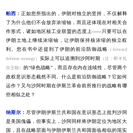
帕西：
正如您所指出的，
伊朗对独立的坚持，
不仅解释
了为什么他们不会放弃浓缩铀，而且
还体现在对相关合
作形式，
诸如地区核工业联盟
的态度上
——
只要可以在
伊朗土地上继续浓缩铀，让伊朗保持核浓缩的独立权
利。您在书中还
提到了
伊朗的前沿防御战略
（forward
实际上可以追溯到沙阿
时期
defense strategy）
（注：即卡扎
的
“
绿色战略
”
，而且存在
内在
连续性
，
尽管两个
尔王朝）
政权意识形态截然不同。什么是前沿防御战略？它如何
运作？又与沙阿时期
在伊斯兰革命前所推行的
战略有哪
些相似之处？
纳斯尔：
尽管伊朗伊斯兰共和国在意识形态上批判沙阿
是美国傀儡，但事实上，沙阿同样将伊朗定位为地区大
国，且在战略层面与伊朗伊斯兰共和国面临相似的现实