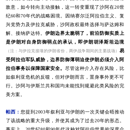
敌意，如今转向主动接触，这一转变重现了沙阿在
20
世
纪
60
和
70
年代的战略困境
。
因纳赛尔泛阿拉伯主义、复
兴党势力及伊拉克威胁，沙阿政权最终选择与萨达姆和
解、接纳萨达特。
伊朗边界太脆弱了，前沿防御实质上
是伊朗对自身防御弱点的承认，即伊朗胡泽斯坦边境
易
（注：与伊拉克接壤的伊朗省份，两伊战争期间的主要战场）
受阿拉伯军队威胁，边界防御薄弱迫使伊朗必须介入阿
拉伯事务以保障国家安全。
尽管这种介入存在风险
，比
如叙利亚危机的反噬，但对伊朗而言，置身事外更不可
行
。
沙阿与伊斯兰共和国均未能找到规避此类风险的完
美方案。
帕西：
您提到
2003
年叙利亚与伊朗的一次关键会晤推动
了该战略的重大升级，
并
使其
成为了
过去
20
年的形态。
事实上，
20
世纪
80
和
90
年代这种对阿拉伯世界的深度介