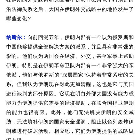
沿防御失败之后，
大国在伊朗外交战略中的地位
发生了
哪些变化？
纳斯尔：
向前回溯五年
，伊朗内部有一个
认为俄罗斯和
中国能够提供全部解决方案的派系，并且具有非常强的
影响
。他们
认为两国
会在经济
、外交，甚至军事
上帮助
伊朗
。特别是在伊朗革命卫队
内部有一个非常强大的
亲
俄派
，他们与俄罗斯
的
“深层国家”
保持着非常紧密的
关
系
。但我认为伊朗现在对此更加清醒，这也是它与美国
进行谈判的部分原因。它
现在
明白外部大国没有能力或
能力为伊朗提供
它
需要
的
经济援助
，
在联合国捍卫伊朗
的能力
也很
有限。此外，他们无法解决伊朗的安全威
胁
，
无法填补
伊朗的国家安全
漏洞，阻止以色列轰炸伊
朗或进行破坏活动。
相应地，它们
为伊朗提供的战略纵