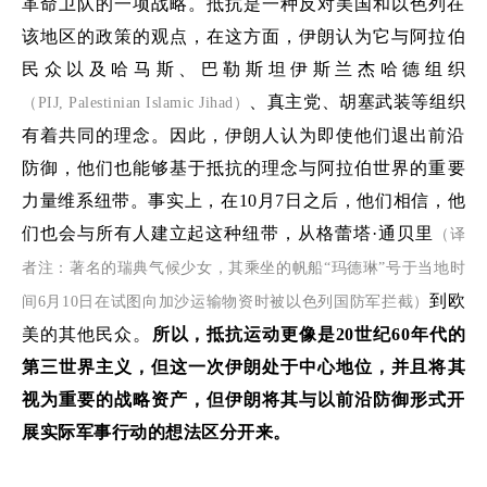
革命卫队的一项战略。抵抗是一种反对美国和以色列在
该地区的政策的观点，
在这方面，
伊朗认为它与阿拉伯
民众以及哈马斯、巴勒斯坦伊斯兰
杰哈德
组织
、真主党、胡塞武装等组织
（
PIJ,
Palestinian Islamic Jihad
）
有着共同的理念。因此，伊朗人认为即使他们退出前沿
防御，他们也
能够基于抵抗的理念
与阿拉伯世界的重要
力量
维系
纽带。
事实上，在
10
月
7
日之后
，他们相信，他
们也会与所有人建立起这种纽带，从
格蕾塔
·通贝里
（译
者注：著名的瑞典气候少女
，
其
乘坐的帆船
“玛德琳”号
于
当地时
到欧
间
6
月
10
日在试图向加沙运输物资时被以色列国防军拦截
）
。
美的其他民众
所以，抵抗运动更像是
20世纪60年代的
第三世界主义，但这一次伊朗处于中心地位，
并且
将其
视为重要的战略资产，但伊朗将其与以前沿防御形式开
展实际军事行动的想法区分开来。