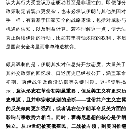
认为其行为受意识形态驱动甚至
是
非理性
的
。
即便部分
政策制定者观点更复杂，也未必承认伊朗与其他美国对
手一样，有着基于国家安全的战略逻辑
，
包括对威胁与
机遇的认知，以及利益计算。若不理解这一点，便无法
真正解读伊朗的行动，比如其坚持铀浓缩
的权利
，本质
是国家安全考量而非单纯造核弹。
颇具讽刺的是，伊朗其实对信息持开放态度。大量关于
其外交政策的回忆录、口述历史已经被公开，涵盖革命
初期、两伊战争及前沿防御等关键时期。这些资料揭
示，
意识形态在革命初期虽重要，但反美主义有更深历
史根源，且并非宗教派别的垄断
——世俗共产主义左翼
的反美倾向更加强烈，或者说在使伊朗革命反美方面的
影响与宗教势力相当。
同时，
霍梅尼思想的核心是伊朗
独立。从
19
世纪被英俄殖民、二战被占领，到美国推翻