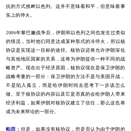
抗的方式挑衅以色列
。这并不意味着和平，但意味着事
实上的停火。
2006年黎巴嫩战争后，伊朗和以色列
之间
也发生过
类似
的
情况
，当时
他们同意
达成
某种形式的冷停火
，
所以核
协议是实现这一目标的途径。核协议还
将
允许伊朗深化
与其他
地区
国家的关系，
这将
为伊朗提供
一种
不同的战
略资产。现在出于经济原因，核协议现在是保卫伊朗的
战略考量的一部分
：
保卫伊朗的方法不是与美国开战，
不是陷入孤立，而是给伊朗时间去思考下一步该怎么
做。
至于
核协议的
内容
以及它是否真的
会
给伊朗人带来
经济利益，如果
伊朗
对核协议建立了信任，那么这也将
成为未来辩论的一部分。
帕西：
但是，如果没有核协议，您是否认为由于伊朗
的