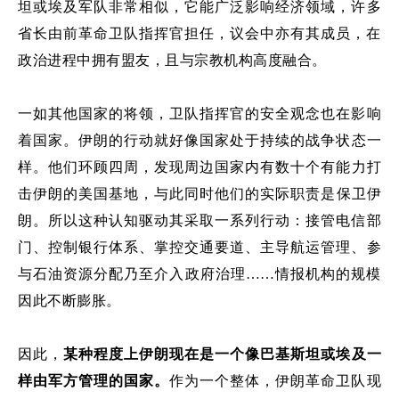
坦或埃及军队非常相似，
它能广泛影响经济领域，许多
省长由前革命卫队指挥官担任，议会中亦有其成员，在
政治进程中拥有盟友，且与宗教机构高度融合。
一如其他国家的将领，卫队指挥官
的安全观念
也在影响
着国家
。
伊朗
的行动就好像
国家
处于持续的战争状态一
样。他们环顾四周，发现
周边
国家
内
有数十个有能力打
击伊朗
的
美国基地
，与此同时他
们的
实际
职责是保卫伊
朗。所以
这种认知驱动其采取一系列行动：接管电信部
门、控制银行体
系、掌控交通要道、主导航运管理、参
与石油资源分配乃至介入政府治理……情报机构的规模
因此不断膨胀
。
因此，
某种程度上伊朗现在
是一个
像巴基斯坦或埃及一
样由军方管理的国家。
作为一个整体，伊朗革命卫队现