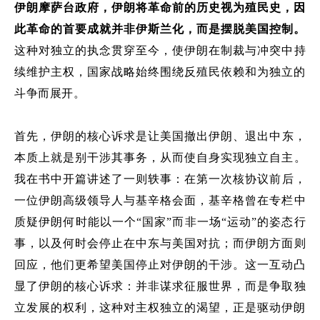
伊朗摩萨台政府，伊朗将革命前的历史视为殖民史，因
此革命的首要成就并非伊斯兰化，而是摆脱美国控制。
这种对独立
的执念贯穿至今，使伊朗在制裁与冲突中持
续维护主权，国家战略始终围绕反殖民依赖和为独立的
斗争而展开。
首先，
伊朗的核心诉求是
让美国撤出伊朗
、
退出中东
，
本质上
就是别干涉其事务，从而使自身实现独立自主
。
我在书中开篇讲述了一则轶事
：
在第一次核协议前后，
一位伊朗高级领导人与
基辛格会面，基辛格曾在专栏中
质疑伊朗何时能以
一个
“
国家
”
而非
一场
“
运动
”
的姿态行
事，以及何时会停止在中东与美国对抗；而伊朗方面则
回应，他们更希望美国停止对伊朗的干涉。这一互动凸
显了伊朗的核心诉求
：
并非谋求征服世界，而是争取独
立发展的权利，这种对主权独立的渴望，正是驱动伊朗