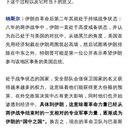
下这个过程以及它对
当下
的意义。
纳斯尔：
伊朗
自革命后
第二年其
就处于
持续
战争状态
：
八年的两伊战争中，
伊朗一直处于高度戒备状态，并
认
为
自己
处于
与美国的对抗
中
。从
德黑兰
的角度，美国首
先
用
经济制裁在伊朗周围筑起高墙，然后试图将伊朗排
除在中东之外。特朗普可能是第一位公开表示希望伊朗
参与该地区事务的
美国
总统。
处于战争状态的国家，安全部队会
借
保卫国家的名义获
得越来越多的权力
。这
意味着他们
能
获得更大份额的预
算
、
在外交政策决策中占有更大
影响
，
同时
他们也开始
渗透到经济中。
具体到伊朗
，这意味着革命力量已经从
两伊战争结束时的一支
相对的
专业
军事
力量，逐渐成为
伊朗的
“
国中之国
”
。
换言之，现
在
的革命卫队
与巴基斯