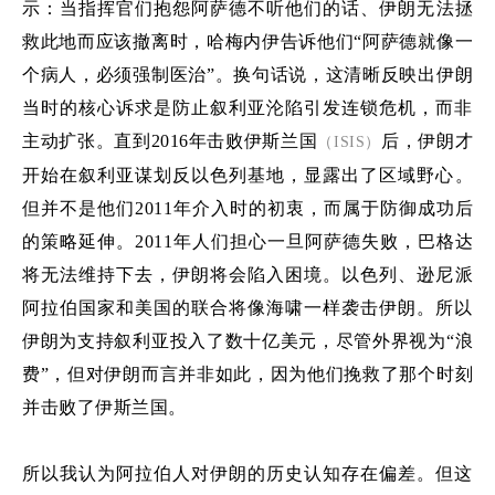
示：当
指挥官们抱怨阿萨德不听他们的话
、
伊朗无法拯
救
此地而应该撤离时，
哈梅内伊告诉他们
“
阿萨德就像一
个病人
，必须强制医治
”
。换句话说
，
这清晰反映出伊朗
当时的核心诉求是防止叙利亚沦陷引发连锁危机，而非
主动扩张。直到
2016
年击败
伊斯兰国
后，伊朗才
（
ISIS
）
开始在叙利亚谋划反以色列基地，显露
出了
区域野心。
但
并不是他们
2011
年介入时的初衷，而
属于防御成功后
的策略延伸。
2011
年人们担心一旦阿萨德失败，巴格达
将无法维持下去
，
伊朗将会陷入困境。以色列、逊尼派
阿拉伯国家和美国的联合将像海啸一样袭击伊朗。所以
伊朗为支持叙利亚投入
了
数十亿美元，尽管外界视为
“
浪
费
”
，但对伊朗而言
并非如此，
因为他们挽救了那个时刻
并
击败了
伊斯兰国
。
所以我认为阿拉伯人对伊朗的历史认知存在偏差。但这