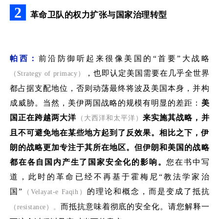
2
革命卫队的权力扩张与国家治理转型
帕西：
前沿防御听起来很像美国的
“首要”大
战略
，也即认定
美国需要
在几乎全世界
（
Strategy of primacy
）
都占据支配地位
，否则
动荡
最终将波及美国本身，并构
成威胁。当然，
美伊两国战略的
规模
有明显的差距：
美
国正在跨越两大洋
来实施
其
战略，
并
（大西洋和
太平
洋）
且不可避免地在某些地方起到了反效果。相比之下，伊
朗的战略更加专注于其所在地区
。但
伊朗和美国的战略
都在各自
国内产生了
国家安全化的
影响。
您在书中写
道，此时的革命
已经
不再基于
霍梅尼
“教法学家治
国”
的
理论和概念，而是变成了抵抗
（
Velayat-e Faqih
）
而抵抗意味着彻底的安全
化。
请您
解释一
（resistance）。