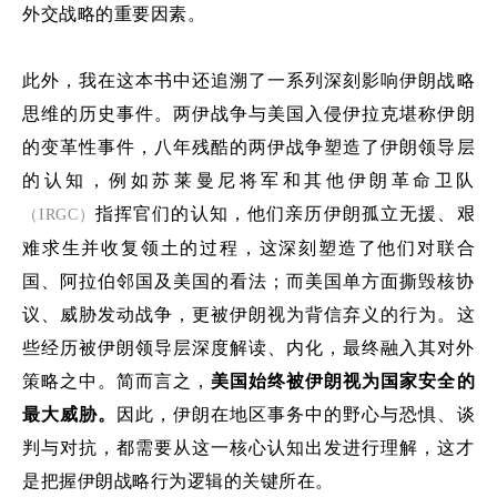
外交战略的重要因素。
此外，
我在这本书中还追溯
了一系列深刻影响伊朗战略
思维的历史事件。两伊战争与美国入侵伊拉克堪称
伊朗
的
变革性事件，八年残酷的两伊战争塑造了伊朗领导层
的认知，例如苏莱曼尼
将军和其他伊朗革命卫队
指挥官们
的认知
，他们亲历伊朗孤立无援、艰
（IRGC）
难求生并收复领土的过程，这深刻
塑造
了他们对联合
国、阿拉伯邻国及美国的看法；而美国单方面撕毁核协
议、威胁
发动战争
，更被伊朗视为背信弃义的行为。这
些经历被伊朗领导层深度解读、内化，最终融入其对外
策略之中。简而言之，
美国始终被伊朗视为国家安全的
最大威胁。
因此，伊朗在地区事务中的野心与恐惧、谈
判与对抗，都需要从这一核心认知出发进行理解，这才
是把握伊朗战略行为逻辑的关键所在。