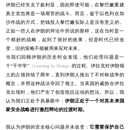
伊朗已经失去了
叙利亚
，因此即使可能
，在黎巴嫩重建
真主党
也
将是一场艰苦的战斗。而且，
鉴于
以色列在加
沙
作战的方式
，把钱投入
黎巴嫩
实际上是没有意义的。
正如一些人在伊朗的辩论中所说的那样，这在当时是一
个
精妙的战略，起到了很好的效果，但是
时代已经改
变，旧的策略
不能被用
来应对未来。
当我们回顾伊朗的历史时会发现，他们处理问题是一
个
“干中学”
的过程
。伊拉克
对
伊朗领
（Learning by Doing）
土
的占领持续了
两年，直到伊朗人
推出了
不对称战争
的
概念，并用这种战法
夺回
了
领土。当美国
的
威胁
在
伊拉
克
出现
时，他们
产生了创造
抵抗运动的想法。所以
，
我
认为我们正处于风暴眼中
：
伊朗
正处于一个
对其未来国
家安全战略进行激烈辩论的
过渡时期。
我认为伊朗
的安全核心问题并未改变：
它
需要保护自己