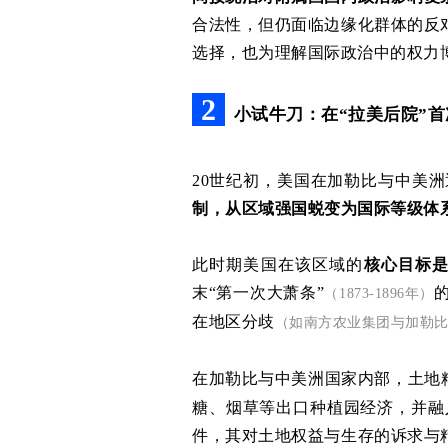
合法性，但仍面临边缘化群体的反
选择，也为理解国际政治中的权力
2
小试牛刀
：在“
拉美后院”首
20世纪初，美国在加勒比与中美
制，从区域强国蜕变为国际等级体
此时期美国在该区域的
核心目标
末“第一次大萧条”
（1873-1896年）
在地区分歧
（如南方农业集团与加勒
在加勒比与中美洲国家内部，土地
糖、烟草等出口种植园经济，并融
件，其对土地权益与生存的诉求与