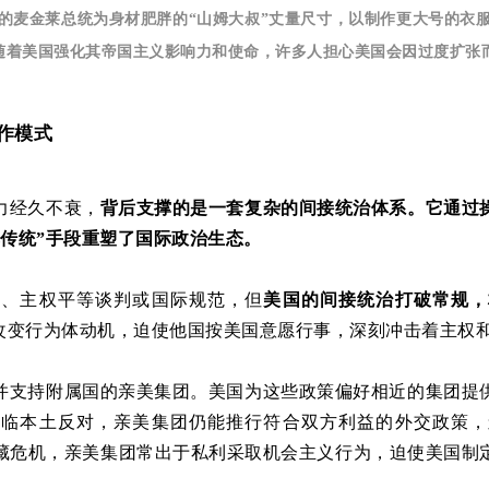
时的麦金莱总统为身材肥胖的“山姆大叔”丈量尺寸，以制作更大号的衣
着美国强化其帝国主义影响力和使命，许多人担心美国会因过度扩张而适得
作模式
力经久不衰，
背后支撑的是一套复杂的间接统治体系。它通过
传统”手段重塑了国际政治生态。
态、主权平等谈判或国际规范，但
美国的间接统治打破常规，
治改变行为体动机，迫使他国按美国意愿行事，深刻冲击着主权
并支持附属国的亲美集团。美国为这些政策偏好相近的集团提
面临本土反对，亲美集团仍能推行符合双方利益的外交政策，
藏危机，亲美集团常出于私利采取机会主义行为，迫使美国制