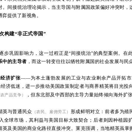
对。间接统治理论揭示，当主导国与附属国政策偏好冲突时，
博弈提供了新视角。
次构建“非正式帝国”
洲逐步巩固影响力，这一过程正是“间接统治”的典型案例。在
系中的主导者
，而这一转变往往以牺牲附属国的社会发展与民
是经济扩张
——为本土蓬勃发展的工业与农业剩余产品开拓市
的经济低迷，进一步推动美国政策制定者与商界精英将目光投
，但东北部及中西部的主导力量始终倾向海外扩
比农产品竞争）
精英与普通民众
形成鲜明对立：前者多为殖
（农民、雇佣劳工）
入全球市场，其利益与美国目标大致契合；后者则因种植园
精英及美国的商业化路径直接冲突。莱克强调，当地精英虽掌