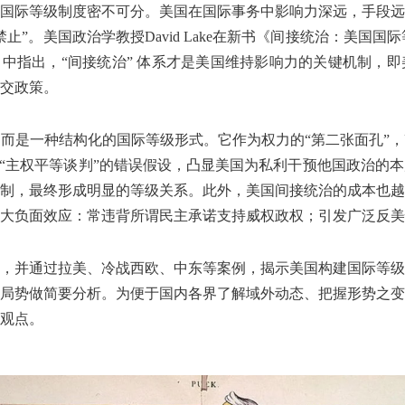
的国际等级制度密不可分。美国在国际事务中影响力深远，手段
美国政治学教授David Lake在新书《间接统治：美国国际等级制度的形
ional Hierarchy）中指出，“间接统治” 体系才是美国维持影响力的
交政策。
预，而是一种结构化的国际等级形式。它作为权力的“第二张面孔”
、“主权平等谈判”的错误假设，凸显美国为私利干预他国政治的
制，最终形成明显的等级关系。此外，美国间接统治的成本也越
大负面效应：常违背所谓民主承诺支持威权政权；引发广泛反美
，并通过拉美、冷战西欧、中东等案例，揭示美国构建国际等级制
局势做简要分析。为便于国内各界了解域外动态、把握形势之变
观点。