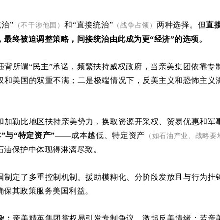
统治
”
和“直接统治”
两种选择。但
直
（
不干涉他国
）
（战争占领）
，最终被迫调整策略，间接统治由此成为更“经济”的选项。
违背所谓“民主”承诺，频繁扶持威权政府，当亲美集团依靠专
权和美国的双重不满；二是极端情况下，反美主义和恐怖主义
。
和加勒比地区扶持亲美势力，换取资源开采权、贸易优惠和军
”与“特定资产”
——成本越低、特定资产
（如石油产业、战略要
石油保护中体现得淋漓尽致。
国制定了多重控制机制。援助模糊化、分阶段发放且与行为挂
确保其政策服务美国利益。
杂：
亲美精英集团掌权易引发专制争议，激起反美情绪；若亲