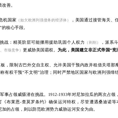
质改善。
危机国家
，美国通过接管海关、
（如欠欧洲列强债务的经济体）
”的核心手段。
挑战：精英阶层可能挪用援助巩固个人权力
，派系
（剥削）
更威胁美国霸权。
为此，美国建立非正式帝国“宪
、市场竞争）
模板，限制古巴外交自主权、允许美国干预内政并租借关塔那摩基
宣称有权干预“不文明”治理；同时严禁地区国家与欧洲列强缔
事占领威慑潜在挑战。1912-1933年对尼加拉瓜的两次占
《布莱恩-查莫罗条约》确保运河特权，尽管遭遇桑迪诺等本土
4年多米尼加的占领，则以防范欧洲势力威胁运河安全为由。