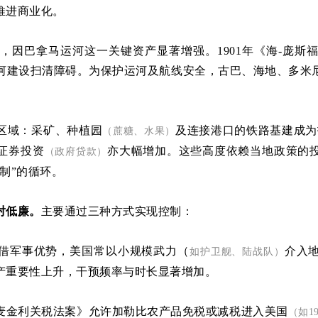
推进商业化。
，因巴拿马运河这一关键资产显著增强。1901年《海-庞斯
运河建设扫清障碍。为保护运河及航线安全，古巴、海地、多米
区域：采矿、种植园
及连接港口的铁路基建成为投资
（蔗糖、水果）
证券投资
亦大幅增加。这些高度依赖当地政策的
（政府贷款）
制”的循环。
对低廉。
主要通过三种方式实现控制：
借军事优势，美国常以小规模武力（
介入
如护卫舰、陆战队）
产重要性上升，干预频率与时长显著增加。
麦金利关税法案》允许加勒比农产品免税或减税进入美国
（如1