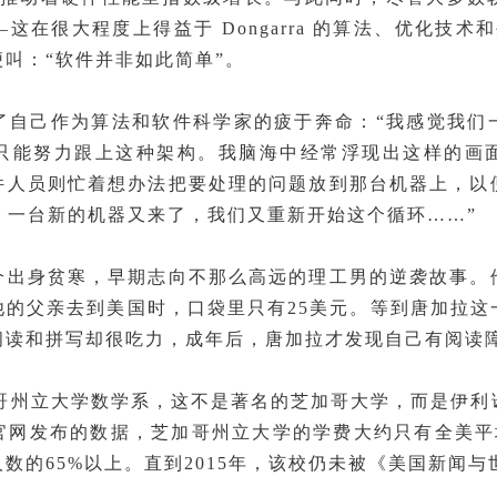
这在很大程度上得益于 Dongarra 的算法、优化技术
叫：“软件并非如此简单”。
了自己作为算法和软件科学家的疲于奔命：“我感觉我们
只能努力跟上这种架构。我脑海中经常浮现出这样的画
件人员则忙着想办法把要处理的问题放到那台机器上，以
，一台新的机器又来了，我们又重新开始这个循环……”
个出身贫寒，早期志向不那么高远的理工男的逆袭故事。
他的父亲去到美国时，口袋里只有25美元。等到唐加拉这
阅读和拼写却很吃力，成年后，唐加拉才发现自己有阅读
加哥州立大学数学系，这不是著名的芝加哥大学，而是伊
网发布的数据，芝加哥州立大学的学费大约只有全美平均水
数的65%以上。直到2015年，该校仍未被《美国新闻