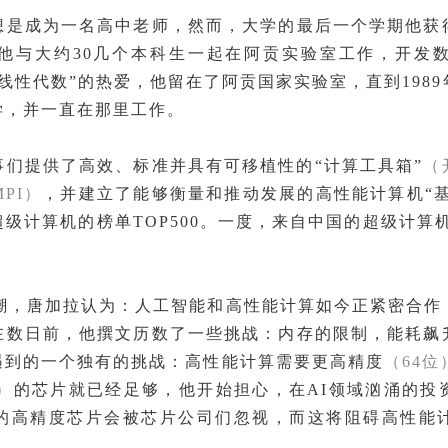
想是成为一名高中老师，然而，大学的最后一个学期他获
他与大约30几个本科生一起在阿贡实验室工作，开发
线性代数”的热爱，他留在了阿贡国家实验室，直到198
学，并一直在那里工作。
事们提供了高效、标准并具有可移植性的“计算工具箱”
（
PI）
，并建立了能够衡量和推动发展的高性能计算机“基
级计算机的榜单TOP500。一度，来自中国的超级计算
大潮，唐加拉认为：人工智能和高性能计算如今正紧密合作
在数日前，他撰文历数了一些挑战：内存的限制，能耗飙
遇到的一个独有的挑战：高性能计算需要更高精度
（64位
）
的芯片就已经足够，他开始担心，在AI领域汹涌的投
的高精度芯片会被芯片公司们忽视，而这将阻碍高性能