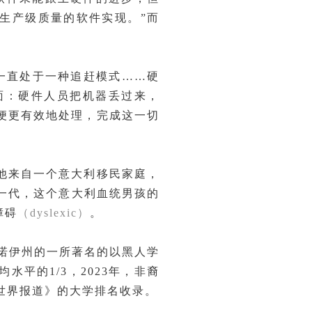
和生产级质量的软件实现。”而
一直处于一种追赶模式……硬
面：硬件人员把机器丢过来，
便更有效地处理，完成这一切
他来自一个意大利移民家庭，
一代，这个意大利血统男孩的
障碍
（dyslexic）
。
利诺伊州的一所著名的以黑人学
平的1/3，2023年，非裔
与世界报道》的大学排名收录。