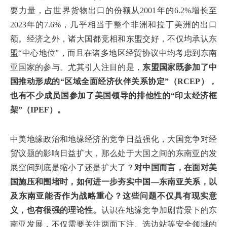
要力量，占世界货物出口的份额从2001年的6.2%增长至
2023年的7.6%，几乎相当于整个非洲和拉丁美洲的出口
额。经济之外，诸大国都竞相和东盟交好，不仅均承认东
盟“中心地位”，而且在诸多地区经贸协议中均考虑到东南
亚国家的参与。尤其引人注目的是，
东盟国家既参加了中
国推动形成的“区域全面经济伙伴关系协定”（RCEP），
也有不少成员国参加了美国领导的排他性的“印太经济框
架”（IPEF）。
中美地缘政治和地缘经济的竞争日益强化，大国竞争对经
贸议题的影响日益扩大，那么处于大国之间的东南亚的发
展空间到底是缩小了还是扩大了？
对中国而言，在面对美
国施压和围堵时，如何进一步夯实中国—东南亚关系，以
及东南亚能否作为战略重心？这些问题不仅具有现实意
义，也有很强的理论性。
认识在地缘竞争加剧背景下的东
南亚发展，不仅需要关注两面下注、选边站等安全领域的