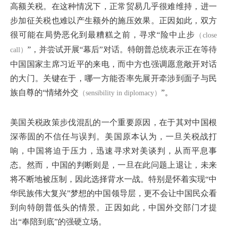
高额关税。在这种情况下，正常贸易几乎很难维持，进一
步加征关税也难以产生额外的施压效果。正因如此，双方
很可能在局势恶化到最糟糕之前，寻求“险中止步
（close
”，并尝试开展“幕后”对话。特朗普总统表示正在等待
call）
中国国家主席习近平的来电，而中方也强调愿意敞开对话
的大门。关键在于，哪一方能否率先展开牵涉到面子与民
族自尊的“情绪外交
”。
（sensibility in diplomacy）
美国关税政策步伐混乱的一个重要原因，在于其对中国根
深蒂固的不信任与误判。美国原本认为，一旦关税战打
响，中国将迫于压力，迅速寻求对美谈判，从而平息事
态。然而，中国的判断则是，一旦在此问题上退让，未来
将不断地被压制，因此选择背水一战。特别是怀着实现“中
华民族伟大复兴”梦想的中国领导层，更不会让中国民众看
到向特朗普低头的情景。正因如此，中国外交部门才提
出“奉陪到底”的强硬立场。