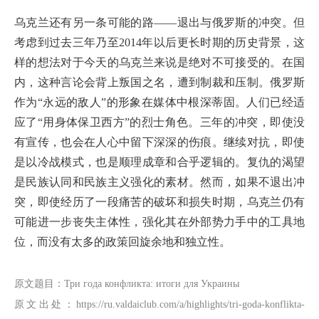
乌克兰还有另一条可能的路——退出与俄罗斯的冲突。但
考虑到过去三年乃至2014年以后更长时期的历史背景，这
样的想法对于今天的乌克兰来说是绝对不可接受的。在国
内，这种言论会背上叛国之名，遭到制裁和压制。俄罗斯
作为“永远的敌人”的形象在媒体中根深蒂固。人们已经适
应了“用身体保卫西方”的烈士角色。三年的冲突，即使没
有宣传，也会在人心中留下深深的伤痕。继续对抗，即使
是以冷战模式，也是顺理成章和合乎逻辑的。复仇的渴望
是民族认同和民族主义强化的素材。然而，如果不退出冲
突，即使经历了一段痛苦的破坏和损失时期，乌克兰仍有
可能进一步丧失主体性，强化其在外部势力手中的工具地
位，而没有太多的政策回旋余地和独立性。
原文题目：Три года конфликта: итоги для Украины
原文出处：https://ru.valdaiclub.com/a/highlights/tri-goda-konflikta-