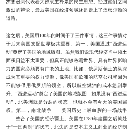
杰斐逊则代表着大奴隶主朴素的民主思想。经过他们之间
激烈的辩论，最后美国在经济领域还是走上了汉密尔顿的
道路。
这之后，美国用100年的时间干了三件事情，这三件事情对
于后来美国支配世界极其重要。第一，美国通过“西进运
动”奠定了美国的地域版图。虽然我们说现代经济当中领土
面积日益不太重要，但真正能够称霸世界、具有世界影响
力的国家必须要有广袤的土地。比如，俄罗斯领土的纵深
成为其重要的权力资源，像美国和欧洲的航空公司就因为
不能够借用俄罗斯的领空，所以航空燃油的成本急剧攀
升。“西进运动”奠定了美国的地域版图，如果没有“西进运
动”，北美洲就是分裂的状态，也就不会有今天的美国霸
权。第二，南北战争——美国历史上最血腥的一场战争
——整合了美国的经济疆土。美国在1789年建国之后就处
于“一国两制”的状态，北边的是资本主义工商业的经济制