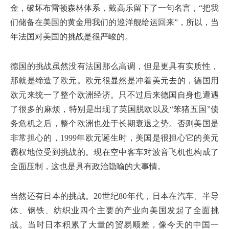
金，破坏布雷顿森林体系，戴高乐留下了一句名言，“把我
们储备在美国的黄金用我们的巡洋舰给运回来”，所以，当
年法国对美国的挑战是很严峻的。
德国的挑战虽然没有法国那么高调，但是更具有实质性，
那就是缔造了欧元。欧元很显然是冲着美元去的，德国用
欧元来统一了整个欧洲经济。只不过后来德国自身也遭遇
了很多的麻烦，特别是出现了英国脱欧以及“笨猪五国”债
务危机之后，整个欧洲也处于长期衰退之势。否则美国是
非常担心的，1999年欧元诞生时，美国是很担心它的美元
霸权地位受到挑战的。现在空中客车对波音飞机也构成了
全面压制，这也是具有政治隐喻的大事情。
当然还有日本的挑战。20世纪80年代，日本在汽车、半导
体、钢铁、纺织业四个主要的产业向美国发起了全面挑
战。当时日本积累了大量的贸易顺差，像今天的中国一