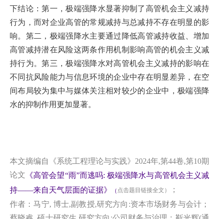
下结论：第一，极端强降水显著抑制了高管机会主义减持
行为，而对企业高管的常规减持与总减持不存在明显的影
响。第二，极端强降水主要通过降低高管减持收益、增加
高管减持潜在风险这两条作用机制影响高管的机会主义减
持行为。第三，极端强降水对高管机会主义减持的影响在
不同抗风险能力与信息环境的企业中存在明显差异，在空
间布局较为集中与媒体关注相对较少的企业中，极端强降
水的抑制作用更加显著。
本文摘编自《系统工程理论与实践》2024年,第44卷,第10期
论文
《高管会望“雨”而逃吗: 极端强降水与高管机会主义减
；
持——来自天气层面的证据》
点击题目链接全文）
（
作者：马宁, 博士,副教授,研究方向:资本市场财务与会计；
蔡晓睿, 硕士研究生,研究方向:公司财务与治理；靳光辉(通