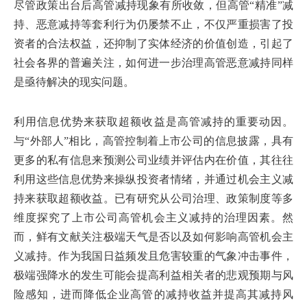
尽管政策出台后高管减持现象有所收敛，但高管“精准”减
持、恶意减持等套利行为仍屡禁不止，不仅严重损害了投
资者的合法权益，还抑制了实体经济的价值创造，引起了
社会各界的普遍关注，如何进一步治理高管恶意减持同样
是亟待解决的现实问题。
利用信息优势来获取超额收益是高管减持的重要动因。
与“外部人”相比，高管控制着上市公司的信息披露，具有
更多的私有信息来预测公司业绩并评估内在价值，其往往
利用这些信息优势来操纵投资者情绪，并通过机会主义减
持来获取超额收益。已有研究从公司治理、政策制度等多
维度探究了上市公司高管机会主义减持的治理因素。然
而，鲜有文献关注极端天气是否以及如何影响高管机会主
义减持。作为我国日益频发且危害较重的气象冲击事件，
极端强降水的发生可能会提高利益相关者的悲观预期与风
险感知，进而降低企业高管的减持收益并提高其减持风