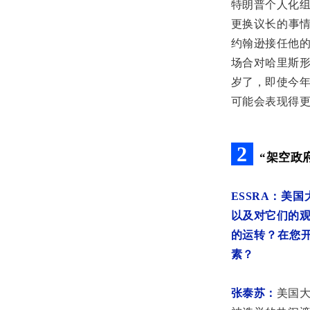
特朗普个人化组
更换议长的事情
约翰逊接任他
场合对哈里斯形
岁了，即使今
可能会表现得
2
“架空政
ESSRA：
美国
以及对它们的
的运转？在您
素？
张泰苏：
美国