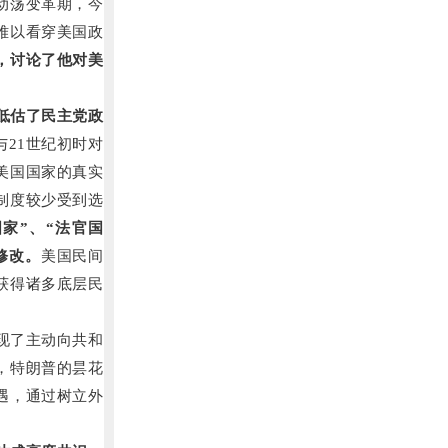
动荡变革期，
今
难以看穿美国政
，讨论了他对美
低估了民主党政
21世纪初时对
美国国家的真实
制度较少受到选
家”、“法官国
修
改。
美国民间
获得诸多底层民
现了主动向共和
，
特朗普的昙花
遇，通过树立外