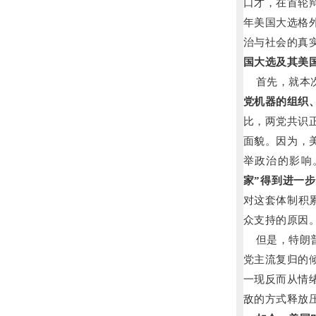
口才，
在首轮
年美国大选格
治与社会的真
国大选及其美
首先，就本次
党机器的组织
比，两党共识
面貌。因为，
举政治的影响
家”得到进一
对这套体制
积
众支持的原因
但是，特朗普
党主流复归的
一现反而从情
敌的方式释放