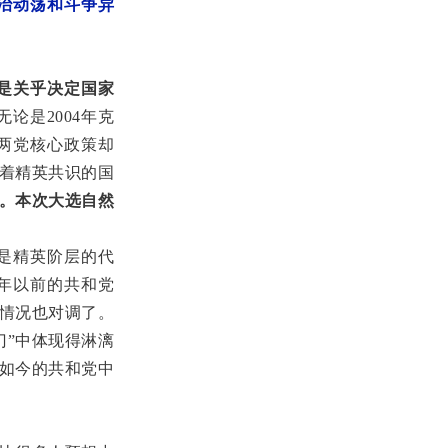
政治动荡和斗争异
都是关乎决定国家
论是2004年克
究两党核心政策却
着精英共识的国
。本次大选自然
经是精英阶层的代
6年以前的共和党
情况也对调了。
门”中体现得淋漓
如今的共和党中