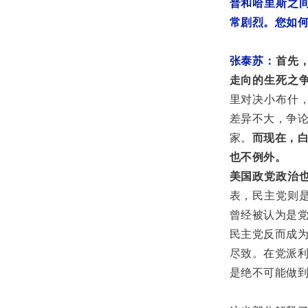
普和哈里斯之间
常剧烈。您如
张泰苏：
首先
走向的生死之
里对决小布什，
差异不大，争
家。
而现在，
也不例外。
美国政党政治
表，民主党则是
曾经被认为是
民主党反而成为
尽致。在党派
是绝不可能做