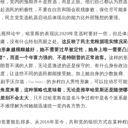
时候，党内的预期并不是胜选，而是止损。他们自己都认为胜选
动起选民的积极性，不要在白宫和国会双线惨败，保住尽可能多
看，民主党竞选机器启动后体现出的能力比外部预想的要强。
视辩论中，哈里斯的表现比2020年竞选时要好一些，但总
中庸，没有什么特别亮眼之处。
这反映了民主党根据现实情况采
的形象越模糊越好，她不需要过早被定性，她身上唯一需要凸
普”，而是一个年富力强的、不是特朗普的正常政客。
这样的形
特朗普不满的人群，无论是激进的还是保守的、有什么身份政治
态度，让这些不同的选民都能接受她。加上她自身的少数族裔、
的副手沃尔兹
的乡村白人男性形象，可以拉动尽可能
（Tim Waltz）
的角度来看，这种策略也意味着，无论是推举哈里斯还是随便哪
，差别不会太大
，只不过哈里斯在提名斗争过程中是各个派系最
也不难理解为何她能迅速统一党内各方势力。
党要散乱得多。从2016年至今，共和党的组织方式在某种