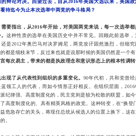
的辩论对决。回望过去，自从2016年美国大选以来，美国
何看待迄今为止本次选举中两党的争斗格局？
，需要指出，从2016年开始，对美国两党来说，每一次选举
争。
这种性质的选举在美国历史中并不常见。回顾此前选举，无
还是2012年奥巴马对决罗姆尼，两党攻讦固然激烈，但细
论的都是细枝末节，反过来也就是说那时候的美国仍然是一个有
白宫每次易主，带来的都是执政理念和意识形态上的根本性调转
也出现了从代表性到组织的多重变化。
90年代初，共和党曾
蓝领工人的代表，而如今情形正好相反。在组织层面，201
党派纪律强、高度制度化的，民主党则是较为松散的联盟，如今
了高度制度化的、具有精英风格的政党。这种转变，在“换登
利益危急存亡的关头，将现任总统从候选人的位置上换下，这在
到的。