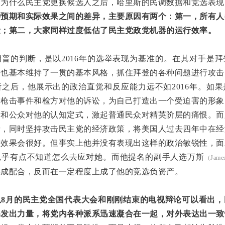
了为什么民主党更换候选人之后，哈里斯的民调数据和竞选表现
种预期和实际效果之间的差异，主要原因有两个：第一，所有人
量；第二，大家同样过度低估了民主党政党机器的运行效率。
普的判断，是以2016年的选举表现为基准的。在其对手是
来也基本维持了一贯的基本风格，抓住拜登的各种问题进行攻击
之后，他展示出的政治直觉和反应能力远不如2016年。如
合枪击事件和检方对他的诉讼，为自己打造出一个受迫害的形象
者和公众对他的认知定式，激起普通民众对精英阶层的痛恨。而
者，同时坚持攻击民主党的经济政策，将美国人过去四年中在经
，效果会很好。但事实上他并没有表现出这样的政治敏锐性，面
似乎有点不知道怎么去应对她。而他提名的副手人选万斯
（James
形成配合，反而在一定程度上成了他的竞选负资产。
从8月的民主党全国代表大会和刚刚结束的电视辩论可以看出，
爆发出力量，将党内各种派系迅速凝合在一起，对外表达出一致