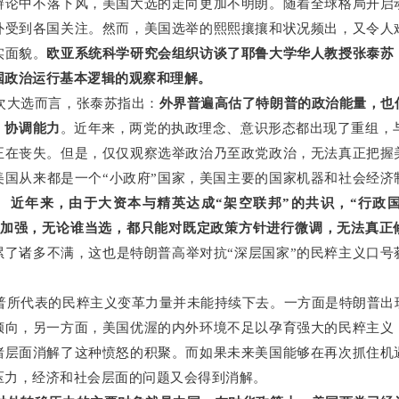
辩
论
中不落下风，美国大选的走向
更加不明朗。随着全球格局开启
外受到各国关注。然而，美国选举的熙熙攘攘和状况频出，又令人
实面貌。
欧亚系统科学研究会组织访谈了耶鲁大学华人教授张泰苏
国政治运行基本逻辑的观察和理解。
大选而言，张泰苏指出：
外界普遍高估了特朗普的政治能量，也
、协调能力
。近年来，两党的执政理念、意识形态都出现了重组，与
正在丧失。但是，仅仅观察选举政治乃至政党政治，无法真正把握
美国从来都是一个“小政府”国家，
美国主要的国家机器和社会经济
。
近年来，由
于大资本与精
英达成“架空联邦”的共识，“行政国
步加强
，
无论谁当选，都只能对既定政策方针进行微调，无法真正
累了诸多不满
，
这也是特朗普高举对抗“深层国家”的民粹主义口号
。
所代表的民粹主义变革力量并未能持续下去。一方面是特朗普出
倾向，另一方面，美国优渥的内外环境不足以孕育强大的民粹主义
绪层面消解了这种愤怒的积聚。
而如果未来美国能够在再次抓住机
压力，经济和社会层面的问题又会得到消解。