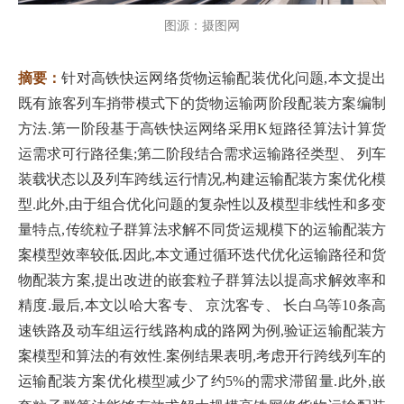
图源：摄图网
摘要：
针对高铁快运网络货物运输配装优化问题,本文提出
既有旅客列车捎带模式下的货物运输两阶段配装方案编制
方法.第一阶段基于高铁快运网络采用K短路径算法计算货
运需求可行路径集;第二阶段结合需求运输路径类型、 列车
装载状态以及列车跨线运行情况,构建运输配装方案优化模
型.此外,由于组合优化问题的复杂性以及模型非线性和多变
量特点,传统粒子群算法求解不同货运规模下的运输配装方
案模型效率较低.因此,本文通过循环迭代优化运输路径和货
物配装方案,提出改进的嵌套粒子群算法以提高求解效率和
精度.最后,本文以哈大客专、 京沈客专、 长白乌等10条高
速铁路及动车组运行线路构成的路网为例,验证运输配装方
案模型和算法的有效性.案例结果表明,考虑开行跨线列车的
运输配装方案优化模型减少了约5%的需求滞留量.此外,嵌