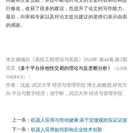
问题和主要贡献，并且不断地对论文的主要内容和结构进
行修改，收获了很多的建议，也提升了论文的写作能力。
最后，向审稿专家以及对论文提出建议的老师们表示由衷
的感谢。
本文摘编自《系统工程理论与实践》2024年,第44卷,第2期
论文
《多个平台排他性交易的理论与反垄断分析》
（点击题
；
目链接全文）
作者：沈波, 武汉大学 经济与管理学院 博士,副教授,研究方
向:平台与数字经济；张宁昕，武汉大学 经济与管理学院
上一条：
机器人应用与劳动健康:基于宏微观的实证证据
下一条：
机器人应用如何影响企业技术创新