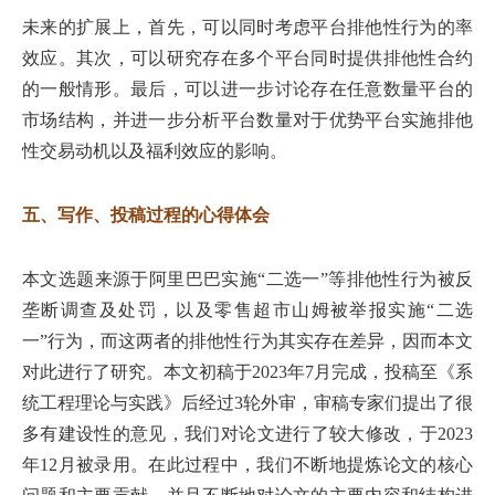
未来的扩展上，首先，可以同时考虑平台排他性行为的率
效应。其次，可以研究存在多个平台同时提供排他性合约
的一般情形。最后，可以进一步讨论存在任意数量平台的
市场结构，并进一步分析平台数量对于优势平台实施排他
性交易动机以及福利效应的影响。
五、写作、投稿过程的心得体会
本文选题来源于阿里巴巴实施“二选一”等排他性行为被反
垄断调查及处罚，以及零售超市山姆被举报实施“二选
一”行为，而这两者的排他性行为其实存在差异，因而本文
对此进行了研究。本文初稿于2023年7月完成，投稿至《系
统工程理论与实践》后经过3轮外审，审稿专家们提出了很
多有建设性的意见，我们对论文进行了较大修改，于2023
年12月被录用。在此过程中，我们不断地提炼论文的核心