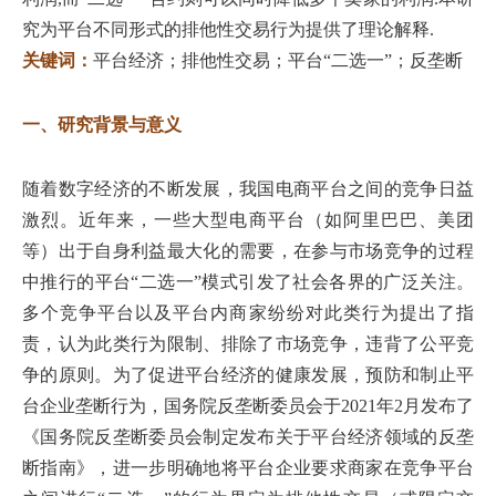
究为平台不同形式的排他性交易行为提供了理论解释.
关键词：
平台经济；排他性交易；平台“二选一”；反垄断
一、研究背景与意义
随着数字经济的不断发展，我国电商平台之间的竞争日益
激烈。近年来，一些大型电商平台（如阿里巴巴、美团
等）出于自身利益最大化的需要，在参与市场竞争的过程
中推行的平台“二选一”模式引发了社会各界的广泛关注。
多个竞争平台以及平台内商家纷纷对此类行为提出了指
责，认为此类行为限制、排除了市场竞争，违背了公平竞
争的原则。为了促进平台经济的健康发展，预防和制止平
台企业垄断行为，国务院反垄断委员会于2021年2月发布了
《国务院反垄断委员会制定发布关于平台经济领域的反垄
断指南》，进一步明确地将平台企业要求商家在竞争平台