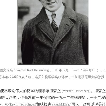
名：Werner Karl Heisenberg，1901年12月5日—1976年2
哥本哈根学派代表人物，诺贝尔物理学奖获得者，生前是慕尼黑大学教授
不能不谈论伟大的德国物理学家海森堡
。海森堡
(Werner Heisenberg)
的诺贝尔奖，也颁发前一年保留的一九三二年物理奖，三十二岁
薛丁格
和狄拉克
两人，这可以说是诺
(Erwin Schrdinger)
(P.A.M.Dirac)