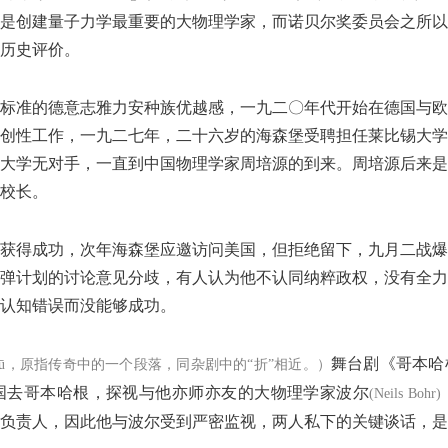
是创建量子力学最重要的大物理学家，而诺贝尔奖委员会之所以
历史评价。
标准的德意志雅力安种族优越感，一九二〇年代开始在德国与欧
创性工作，一九二七年，二十六岁的海森堡受聘担任莱比锡大学
大学无对手，一直到中国物理学家周培源的到来。周培源后来是
校长。
获得成功，次年海森堡应邀访问美国，但拒绝留下，九月二战爆
弹计划的讨论意见分歧，有人认为他不认同纳粹政权，没有全力
认知错误而没能够成功。
舞台剧《哥本哈
hū，原指传奇中的一个段落，同杂剧中的“折”相近。）
国去哥本哈根，探视与他亦师亦友的大物理学家波尔
(Neils Bohr)
负责人，因此他与波尔受到严密监视，两人私下的关键谈话，是