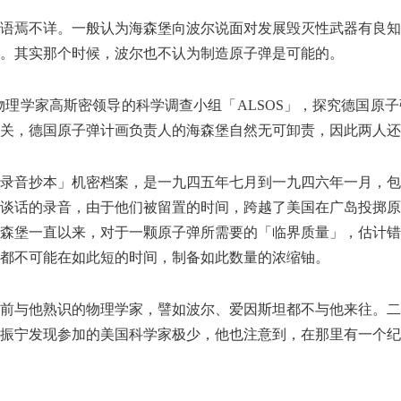
语焉不详。一般认为海森堡向波尔说面对发展毁灭性武器有良知
。其实那个时候，波尔也不认为制造原子弹是可能的。
物理学家高斯密领导的科学调查小组「ALSOS」，探究德国原
关，德国原子弹计画负责人的海森堡自然无可卸责，因此两人还
录音抄本」机密档案，是一九四五年七月到一九四六年一月，包
谈话的录音，由于他们被留置的时间，跨越了美国在广岛投掷原
森堡一直以来，对于一颗原子弹所需要的「临界质量」，估计错
都不可能在如此短的时间，制备如此数量的浓缩铀。
前与他熟识的物理学家，譬如波尔、爱因斯坦都不与他来往。二
振宁发现参加的美国科学家极少，他也注意到，在那里有一个纪