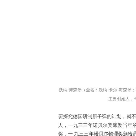
沃纳·海森堡（全名：沃纳·卡尔·海森堡；德文原
主要创始人，
要探究德国研制原子弹的计划，就
人，一九三三年诺贝尔奖颁发当年
奖，一 九三三年诺贝尔物理奖颁给