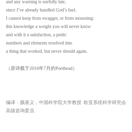
and any warning is usefully late,
since I’ve already handled God’s fuel.
I cannot keep from swagger, or from mourning:
this knowledge a weight you will never know
and with it a satisfaction, a pride:
numbers and elements resolved into
a thing that worked, but never should again.
（原诗载于2016年7月的Poethead）
编译：颜基义，中国科学院大学教授 欧亚系统科学研究会
高级咨询委员