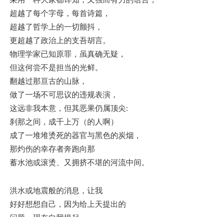
超越了每个字母，每首诗篇，
超越了哲学上的一切颤抖，
更超越了政治上的支吾胡言。
物理学家已知原罪，虽真确无疑，
但这何尝不是担当的光鲜。
翻越过那亘古的山脉，
做了一场不可思议的违规表演，
这远非我本意，但其恶果仍属顶尖:
刹那之间，成千上万（的人啊）
成了一堆堆烫死的器官与黑色的炭烟，
那灼伤的幸存者奔跑向那
蓄水池或滚烫、又拥挤不堪的河流中间。
洪水或地震般的消息，让我
好好想想自己，因为给上天提出的