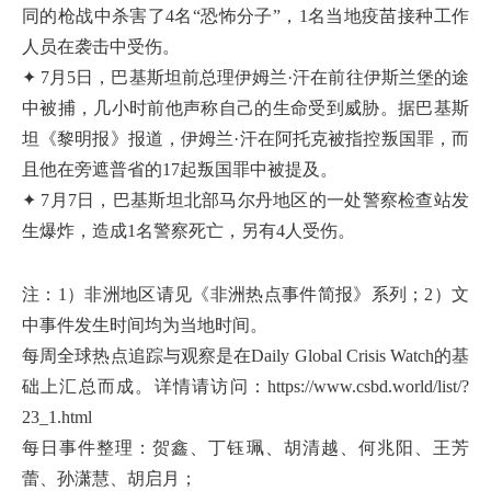
同的枪战中杀害了4名“恐怖分子”，1名当地疫苗接种工作
人员在袭击中受伤。
✦ 7月5日，巴基斯坦前总理伊姆兰·汗在前往伊斯兰堡的途
中被捕，几小时前他声称自己的生命受到威胁。据巴基斯
坦《黎明报》报道，伊姆兰·汗在阿托克被指控叛国罪，而
且他在旁遮普省的17起叛国罪中被提及。
✦ 7月7日，巴基斯坦北部马尔丹地区的一处警察检查站发
生爆炸，造成1名警察死亡，另有4人受伤。
注：1）非洲地区请见《非洲热点事件简报》系列；2）文
中事件发生时间均为当地时间。
每周全球热点追踪与观察是在Daily Global Crisis Watch的基
础上汇总而成。详情请访问：https://www.csbd.world/list/?
23_1.html
每日事件整理：贺鑫、丁钰珮、胡清越、何兆阳、王芳
蕾、孙潇慧、胡启月；