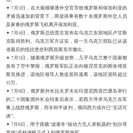
✦ 7月3日，在大规模驱逐外交官导致俄罗斯和保加利亚的
矛盾迅速加剧背景下，两架搭乘有数十名俄罗斯外交人员
及家眷的俄罗斯飞机离开保加利亚。
✦ 7月4日，俄罗斯总统普京宣布在乌克兰东部地区卢甘斯
克取得胜利。乌克兰军方证实，前一天乌克兰部队已从该
省最后的抵抗堡垒利西昌斯克市撤出。
✦ 7月5日，随着俄罗斯升级攻势，几乎乌克兰整个国家都
发布了空中警报，俄罗斯军队正在向顿涅茨克的斯洛维亚
斯克推进，该地区领导人敦促居民逃离，该地区居民超过
35万。
✦ 7月8日，俄罗斯外长拉夫罗夫在印度尼西亚巴厘岛举行
的二十国集团外长会结束后表示，若西方寻求乌克兰在军
事上战胜俄罗斯，而非和平谈判，俄同西方或许已“无话可
谈”。
✦ 7月8日，用于搭载“波塞冬”核动力无人潜航器的“别尔哥
罗德”号核潜艇正式入列俄罗斯海军。