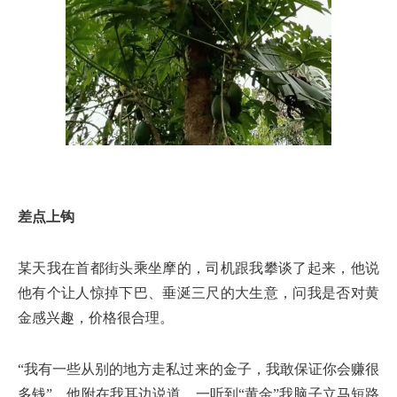
差点上钩
某天我在首都街头乘坐摩的，司机跟我攀谈了起来，他说
他有个让人惊掉下巴、垂涎三尺的大生意，问我是否对黄
金感兴趣，价格很合理。
“我有一些从别的地方走私过来的金子，我敢保证你会赚很
多钱”，他附在我耳边说道。一听到“黄金”我脑子立马短路