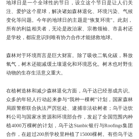
地球日是一个全球性的节日，设立这个节日是让人们关
注、爱护这个星球，解决诸如森林退化、环境污染、气候
变化等问题。今年的地球日的主题是“恢复环境”。此刻，
所有的利益相关者，无论是政治家、宗教领袖、市县村还
是学校，都应意识到唯有协力合作才能拯救地球。
森林对于环境而言是巨大财富。除了吸收二氧化碳，释放
氧气，树木还能减缓土壤退化和环境恶化。树木也对野生
动物的生存生活意义重大。
在植树造林和减少森林退化方面，乌干达已经形成共识。
众多的年轻人行动起来参与“我种一棵树”计划，国家森林
局跟警察联合执法严厉惩处、逮捕非法砍树者；乌干达饮
料公司与国家水资源和环境部合作，发起了全国范围内种
植4000万棵树的计划，乌干达Stanbic银行与Roofings集团
合作，在超过200所学校里种植了15000棵树。有些乌干达