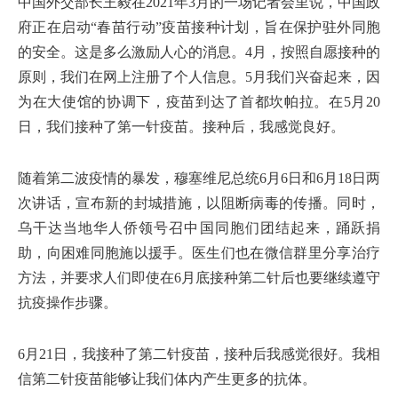
中国外交部长王毅在2021年3月的一场记者会里说，中国政
府正在启动“春苗行动”疫苗接种计划，旨在保护驻外同胞
的安全。这是多么激励人心的消息。4月，按照自愿接种的
原则，我们在网上注册了个人信息。5月我们兴奋起来，因
为在大使馆的协调下，疫苗到达了首都坎帕拉。在5月20
日，我们接种了第一针疫苗。接种后，我感觉良好。
随着第二波疫情的暴发，穆塞维尼总统6月6日和6月18日两
次讲话，宣布新的封城措施，以阻断病毒的传播。同时，
乌干达当地华人侨领号召中国同胞们团结起来，踊跃捐
助，向困难同胞施以援手。医生们也在微信群里分享治疗
方法，并要求人们即使在6月底接种第二针后也要继续遵守
抗疫操作步骤。
6月21日，我接种了第二针疫苗，接种后我感觉很好。我相
信第二针疫苗能够让我们体内产生更多的抗体。