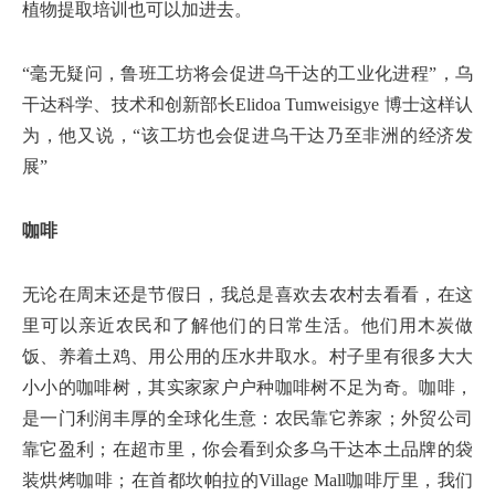
植物提取培训也可以加进去。
“毫无疑问，鲁班工坊将会促进乌干达的工业化进程”，乌
干达科学、技术和创新部长Elidoa Tumweisigye 博士这样认
为，他又说，“该工坊也会促进乌干达乃至非洲的经济发
展”
咖啡
无论在周末还是节假日，我总是喜欢去农村去看看，在这
里可以亲近农民和了解他们的日常生活。他们用木炭做
饭、养着土鸡、用公用的压水井取水。村子里有很多大大
小小的咖啡树，其实家家户户种咖啡树不足为奇。咖啡，
是一门利润丰厚的全球化生意：农民靠它养家；外贸公司
靠它盈利；在超市里，你会看到众多乌干达本土品牌的袋
装烘烤咖啡；在首都坎帕拉的Village Mall咖啡厅里，我们