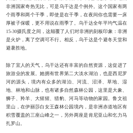
非洲国家奇热无比，可是乌干达是个例外。这个国家有两
个雨季和两个干季，即使是在干季，在夜间你也需要一床
厚被子保暖，更不用说在雨季了。乌干达全年平均气温在
15-30摄氏度之间，这颠覆了人们对非洲的刻板印象：非洲
是火炉，离了空调可不行。相反，乌干达是个避冬天堂和
避暑胜地。
除了宜人的天气，乌干达还有丰富的自然资源，这促进了
旅游业的发展。她拥有世界第二大淡水湖泊，也是西尼罗
河的源头，境内有众多的湖泊、河流、沼泽、草地、湿
地、林地和山脉，也有诸多自然森林公园，这里是大象、
狮子、羚羊、大猩猩、猎豹、河马等动物的家园。鲁文祖
里山，在伊丽莎白女王森林公园境内，是非洲赤道地区有
积雪覆盖的三座山峰之一，另外两座是肯尼亚山和乞力马
扎罗山。