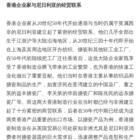
香港企业家与尼日利亚的经贸联系
香港企业家从20世纪50年代开始逐渐与当时仍属于英属西
非的尼日利亚建立起了紧密的经贸联系。他们几乎全部出
生于江浙沪等大陆沿海地区，从20世纪三四十年代即开始
在上海及其周边地区开办纺织、搪瓷和其他轻工业工厂。
在50年代初陆续把工厂迁往香港后，这批大陆企业家既享
受了香港制造业腾飞带来的工业繁荣，也为香港的快速工
业化做出了重要贡献。他们当时在香港主要从事纺织品和
搪瓷制品的生产，如査济民在荃湾建立的中国染厂、董之
英的益丰搪瓷厂、李关第的华昌搪瓷厂和陈兆民的远东搪
瓷厂等。而这两大香港制造行业在当时都已经与非洲建立
起了十分紧密的商贸联系，后者在50年代中期已经成为这
两类香港产品重要的出口市场。以搪瓷产品为例，香港搪
瓷制造业在从英国贸易公司处获知非洲尤其是尼日利亚消
费者对搪瓷器皿的巨大需求后，迅速调整产品造型和生产