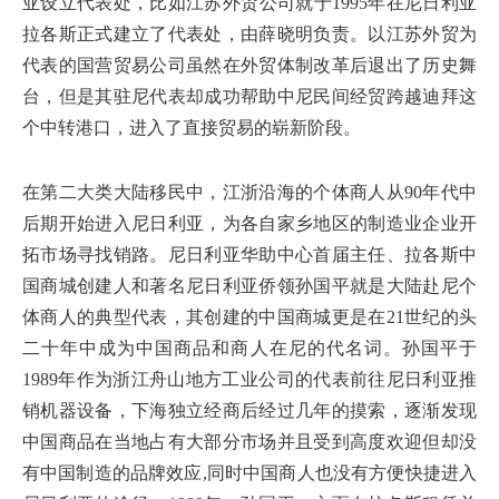
亚设立代表处，比如江苏外贸公司就于1995年在尼日利亚
拉各斯正式建立了代表处，由薛晓明负责。以江苏外贸为
代表的国营贸易公司虽然在外贸体制改革后退出了历史舞
台，但是其驻尼代表却成功帮助中尼民间经贸跨越迪拜这
个中转港口，进入了直接贸易的崭新阶段。
在第二大类大陆移民中，江浙沿海的个体商人从90年代中
后期开始进入尼日利亚，为各自家乡地区的制造业企业开
拓市场寻找销路。尼日利亚华助中心首届主任、拉各斯中
国商城创建人和著名尼日利亚侨领孙国平就是大陆赴尼个
体商人的典型代表，其创建的中国商城更是在21世纪的头
二十年中成为中国商品和商人在尼的代名词。孙国平于
1989年作为浙江舟山地方工业公司的代表前往尼日利亚推
销机器设备，下海独立经商后经过几年的摸索，逐渐发现
中国商品在当地占有大部分市场并且受到高度欢迎但却没
有中国制造的品牌效应,同时中国商人也没有方便快捷进入