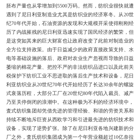
胚布产量也从零增加到5500万码。然而，纺织业很快就遭
遇到了尼日利亚制造业尤其是纺织业的经济寒冬。从20世
纪70年代开始，石油资源的发现和大规模开采使得刚刚经
历了内战摧残的尼日利亚迅速实现了国民经济的繁荣，但
是这突如其来的巨大财富也让政府改变了此前对制造业的
全方位支持政策。由于日益减少的政府直接政策支持、水
电等基础设施的落后、政府对农业生产忽视而导致的日益
萎缩的棉花产量、把控不严的非法纺织品进口以及此前关
税保护下纺织工业不思进取的落后生产技术和设备，尼日
利亚纺织业从20世纪70年代开始经历了长达30余年的螺旋
式衰落历程，大部分工厂在20世纪80年代陷入裁员、减产
乃至关停倒闭的浪潮中。在这种极为不利的经济环境中，
査式纺织集团却凭借先进的管理经验、和谐的劳资关系和
持续不断地斥巨资从西欧学习和引进最先进的纺织技术和
设备，实现了逆势扩张。除了在尼日利亚各地兴建新的分
厂之外，査氏纺织集团成为第一个年营业额超过10亿奈拉