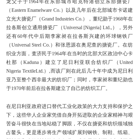
龙父子于1964年在东部城市哈克特港创立东部搪瓷厂
（Eastern Enamelware Co.）以及几年后在北部城市卡诺建
立光大搪瓷厂（Grand Industries Co.），董纪勋于1968年在
拉各斯创立通用搪瓷厂（Universal [Nigeria] Ltd.,），另外
还有60年代中后期李家昶在拉各斯兴建的环球钢铁厂
（Universal Steel Co.）和张恩源在奥尼查的搪瓷厂。在纺
织业方面，査济民于1964年在当时的北部大区政治中心卡
杜那（Kaduna）建立了尼日利亚联合纺织厂（United
Nigeria TextileLtd.）,而该厂则在此后几十年中成为尼日利
亚乃至整个西非最大的纺织厂；同时，李家昶和董纪勋也
于1970年前后在拉各斯建立了自己的纺织工厂。
在尼日利亚政府进口替代工业化政策的大力支持和保护之
下，这些华人企业家凭借自身开拓进取的企业家精神与艰
苦奋斗很快在当地站稳了脚跟，不仅在搪瓷和纺织领域独
占鳌头，更是逐步将生产领域扩展到钢铁、制鞋、纸箱、