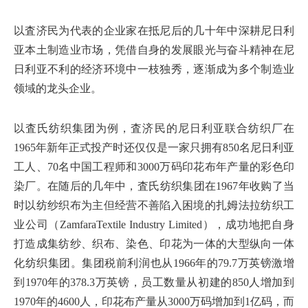
以査济民为代表的企业家在抵尼后的几十年中深耕尼日利
亚本土制造业市场，凭借自身的发展眼光与奋斗精神在尼
日利亚不利的经济环境中一枝独秀，逐渐成为多个制造业
领域的龙头企业。
以査氏纺织集团为例，査济民的尼日利亚联合纺织厂在
1965年新年正式投产时还仅仅是一家只拥有850名尼日利亚
工人、70名中国工程师和3000万码印花布年产量的彩色印
染厂。在随后的几年中，査氏纺织集团在1967年收购了当
时以纺纱织布为主但经营不善陷入困境的扎姆法拉纺织工
业公司（ZamfaraTextile Industry Limited），成功地把自身
打造成集纺纱、织布、染色、印花为一体的大型纵向一体
化纺织集团。集团税前利润也从1966年的79.7万英镑激增
到1970年的378.3万英镑，员工数量从初建的850人增加到
1970年的4600人，印花布产量从3000万码增加到1亿码，而