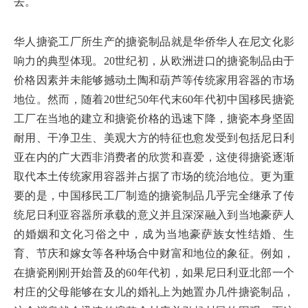
去。
华人搪瓷工厂所生产的搪瓷制品就是华侨华人在尼文化影
响力的典型体现。20世纪初，从欧洲进口的搪瓷制品由于
价格因素并未能够撼动土陶和葫芦等传统家用容器的市场
地位。然而，随着20世纪50年代末60年代初中国移民搪瓷
工厂在当地的建立和搪瓷价格的迅速下降，搪瓷本身坚固
耐用、干净卫生、美观大方的特征也愈发受到包括尼日利
亚在内的广大西非消费者的欣赏和喜爱，这使得搪瓷逐渐
取代本土传统家用容器并占据了市场的统治地位。更为重
要的是，中国移民工厂制造的搪瓷制品几乎完全继承了传
统尼日利亚容器所承载的意义并且深深融入到当地豪萨人
的婚姻和文化习俗之中，成为当地豪萨族女性结婚、生
育、节庆和嫁女等各种场合中财富和地位的象征。例如，
在搪瓷刚刚开始普及的60年代初，如果尼日利亚北部一个
村庄的父母能够在女儿的婚礼上为她置办几件搪瓷制品，