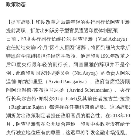
政策动态
【提前辞职】印度改革之后最年轻的央行副行长阿查里雅
提前离职，折射出知识分子型官员遭遇印度体制瓶颈
日前，印度央行副行长维拉尔·阿查里雅（Viral Acharya）
在任期结束前6个月“因个人原因”请辞，将回到纽约大学斯
特恩商学院继续担任经济学教授。他是印度1991年改革之
后印度央行最年轻的副行长。阿查里雅的辞职并不是个
例，此前印度国家转型委员会（Niti Aayog）的负责人阿尔
温德·帕纳加里亚（Arvind Panagariya）、政府首席经济顾
问阿尔温德·苏布拉马尼扬（Arvind Subramanian）、央行
行长乌尔吉特•帕特尔(Urjit Patel)及其前任者拉古兰·拉詹
（Raghuram Rajan）都选择在任期结束前辞职。这场辞职
潮折射出政策制定者担任政府官员的磨合性。在2018年10
月，阿查里雅曾在公开场合声称，印度中央政府没有给予
央行独立地位应有的尊重，这迟早将引发金融市场混乱。