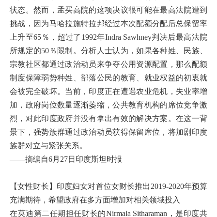
状态。然而，孟买高院的这项决议很可能在最高法院遭到
挑战，因为马哈拉施特拉邦经过本次配额分配后总保留率
上升至65％，超过了1992年Indra Sawhney判决后最高法院
所规定的50％限制。分析人士认为，如果各种姓、民族、
宗教社区都通过政治动员来争夺公用资源配置，那么配额
制度保障弱势种姓、部落公民的教育、就业权益的初衷就
会被完全破坏。当前，印度正在遭遇农业危机，失业率增
加，政府岗位数量逐渐萎缩，公共教育机构的席位竞争激
烈，对此印度政府并没有拿出有效的解决方案。在这一背
景下，强势族群通过政治动员获得保留席位，将加剧印度
族群对立与紧张关系。
——摘编自6月27日印度斯坦时报
【女性财长】印度妇女对首位女财长推出2019-2020年预算
充满期待，希望政府在多方面增加对相关领域投入
在莫迪第二任期担任财长的Nirmala Sitharaman，是印度共