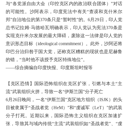
与“各党派自由大会（印控克区内的政治联合团体）”对话
的可能性。沙阿表示，印度宪法中有关“查谟和克什米尔
邦”自治地位的第370条只是“暂时性”的。6月29日，印人党
总书记拉姆·马德哈瓦明确表示，印人党认为宪法370条是
实现克什米尔发展的最大障碍，废除这一法律是印人党的
意识形态目标（ideological commitment）。此外，沙阿还将
印巴分治归咎于国大党，还称克区糟糕的现状也是尼赫鲁
的错，“当时他不该授予克区特殊地位”。
——综合摘编自印度快报、印度斯坦时报等
【克区恐情】国际恐怖组织在克区扩张，引燃与本土“主
流”武装组织火拼，导致一名“伊斯兰国”分子死亡
6月26日晚间，一名“伊斯兰国”克区地方组织（ISJK）的头
目被隶属于“圣战者党（HeM）”和“虔诚军（LeT）”的武装
分子打死。近期以来，国际恐怖主义组织在克区加速扩
张，导致其与域内传统“主流”武装组织如“圣战者党”、“虔