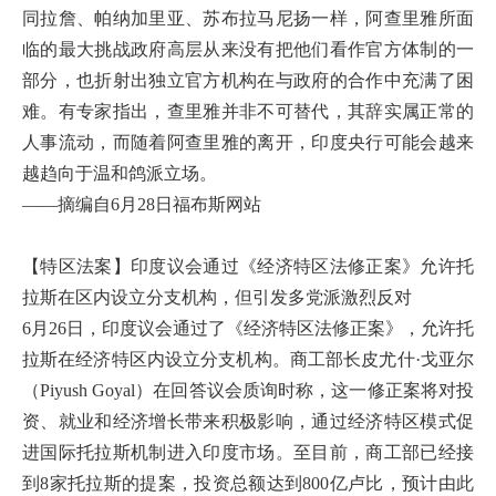
同拉詹、帕纳加里亚、苏布拉马尼扬一样，阿查里雅所面
临的最大挑战政府高层从来没有把他们看作官方体制的一
部分，也折射出独立官方机构在与政府的合作中充满了困
难。有专家指出，查里雅并非不可替代，其辞实属正常的
人事流动，而随着阿查里雅的离开，印度央行可能会越来
越趋向于温和鸽派立场。
——摘编自6月28日福布斯网站
【特区法案】印度议会通过《经济特区法修正案》允许托
拉斯在区内设立分支机构，但引发多党派激烈反对
6月26日，印度议会通过了《经济特区法修正案》，允许托
拉斯在经济特区内设立分支机构。商工部长皮尤什·戈亚尔
（Piyush Goyal）在回答议会质询时称，这一修正案将对投
资、就业和经济增长带来积极影响，通过经济特区模式促
进国际托拉斯机制进入印度市场。至目前，商工部已经接
到8家托拉斯的提案，投资总额达到800亿卢比，预计由此