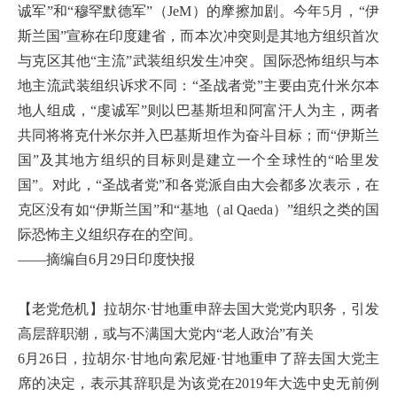
诚军”和“穆罕默德军”（JeM）的摩擦加剧。今年5月，“伊
斯兰国”宣称在印度建省，而本次冲突则是其地方组织首次
与克区其他“主流”武装组织发生冲突。国际恐怖组织与本
地主流武装组织诉求不同：“圣战者党”主要由克什米尔本
地人组成，“虔诚军”则以巴基斯坦和阿富汗人为主，两者
共同将将克什米尔并入巴基斯坦作为奋斗目标；而“伊斯兰
国”及其地方组织的目标则是建立一个全球性的“哈里发
国”。对此，“圣战者党”和各党派自由大会都多次表示，在
克区没有如“伊斯兰国”和“基地（al Qaeda）”组织之类的国
际恐怖主义组织存在的空间。
——摘编自6月29日印度快报
【老党危机】拉胡尔·甘地重申辞去国大党党内职务，引发
高层辞职潮，或与不满国大党内“老人政治”有关
6月26日，拉胡尔·甘地向索尼娅·甘地重申了辞去国大党主
席的决定，表示其辞职是为该党在2019年大选中史无前例