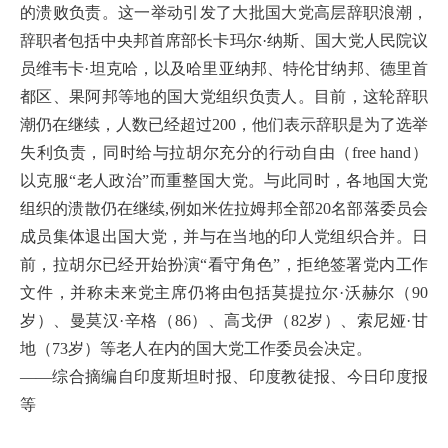
的溃败负责。这一举动引发了大批国大党高层辞职浪潮，
辞职者包括中央邦首席部长卡玛尔·纳斯、国大党人民院议
员维韦卡·坦克哈，以及哈里亚纳邦、特伦甘纳邦、德里首
都区、果阿邦等地的国大党组织负责人。目前，这轮辞职
潮仍在继续，人数已经超过200，他们表示辞职是为了选举
失利负责，同时给与拉胡尔充分的行动自由（free hand）
以克服“老人政治”而重整国大党。与此同时，各地国大党
组织的溃散仍在继续,例如米佐拉姆邦全部20名部落委员会
成员集体退出国大党，并与在当地的印人党组织合并。日
前，拉胡尔已经开始扮演“看守角色”，拒绝签署党内工作
文件，并称未来党主席仍将由包括莫提拉尔·沃赫尔（90
岁）、曼莫汉·辛格（86）、高戈伊（82岁）、索尼娅·甘
地（73岁）等老人在内的国大党工作委员会决定。
——综合摘编自印度斯坦时报、印度教徒报、今日印度报
等