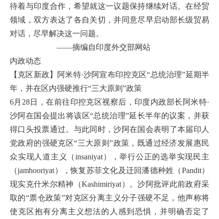
待着与印度合作，希望就这一议题保持继续对话。在经贸
领域，双方表达了各自关切，并同意尽早启动部长级贸易
对话，尽早解决这一问题。
——摘编自印度外交部网站
内政动态
【克区新政】阿米特·沙阿宣布印控克区“总统治理”延期半
年，并在区内强硬推行“三大原则”政策
6月28日，在前往印控克区视察后，印度内政部长阿米特·
沙阿在国会提出将该区“总统治理”延长半年的议案，并获
得口头投票通过。与此同时，沙阿在国会表明了本届印人
党政府的强硬克区“三大原则”政策，既通过经济发展惠民
众实现人道主义（insaniyat），举行公正的选举实现民主
（jamhooriyat），恢复苏菲文化及迁回潘德种姓（Pandit）
现实克什米尔精神（Kashimiriyat）。沙阿批评此前政府采
取的“票仓政策”对克区分离主义分子强硬不足，他声称将
使克区抱有分离主义想法的人感到恐惧，并明确否定了