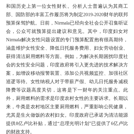
和国历史上第一位女性财长。分析人士普遍认为其商工
部、国防部的丰富工作履历将为制定2019-2020财年的联邦
预算保驾护航。日前，Nirmala已经向全社会公开召集听证
会，公众可就预算提出建议和意见。其中，印度妇女对
Nirmala解决女性问题设置的专门预算配置抱有很高期待，
涵盖维护女性安全、降低日托服务费用、妇女劳动创业、
获得清洁厨用燃料等方面。例如，为解决长期困扰印度社
会的女性安全问题，印度政府将引入更先进的技术解决方
案，如增设移动报警装置、添加公共视频监控、加强社区
巡逻等待。女性纳税人对于带薪产假、幼儿日托服务减税
降费等议题高度关切，这将是下一财年的关注重点。此
外，厨用燃料的需求是印度农村女性的主要诉求。长期以
来，牛粪是农村地区主要厨用燃料，严重影响公民健康，
尤其是生火做饭的农村妇女。印度政府已承诺为清洁能源
提供8亿卢比补贴，通过“总理光明计划”已提供了6亿卢比
的财政支持。